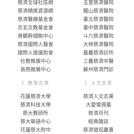
慈濟全球社區網
玉里慈濟醫院
慈濟精進資源網
關山慈濟醫院
慈濟醫療基金會
臺北慈濟醫院
志玄文教基金會
臺中慈濟醫院
骨髓幹細胞中心
斗六慈濟醫院
慈濟國際人醫會
大林慈濟醫院
國際人道援助會
嘉義慈濟診所
社教推展中心
三義慈濟中醫
長照推展中心
蘇州慈濟門診
教育志業
人文志業
花蓮慈濟大學
慈濟人文志業
慈濟科技大學
大愛電視臺
慈大教研所
慈濟月刊
慈大華語中心
經典雜誌
花蓮慈大附中
慈濟道侶叢書