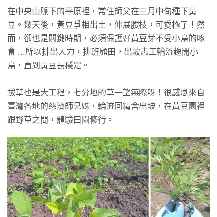
在中央山脈下的平原裡，常住師父在三月中旬種下黃
豆。幾天後，黃豆爭相出土，伸展腰枝，可愛極了！然
而，卻也是關鍵時期，必須保護好黃豆芽不受小鳥的啄
食 ...所以排出人力，排班顧田，出坡志工輪流趨開小
鳥，直到黃豆長穩定。
拔草也是大工程，七分地的草一望無際呀！很感恩來自
臺灣各地的慈濟師兄姊，輪流回精舍出坡，在黃豆園裡
跟野草之間，體驗田園修行。