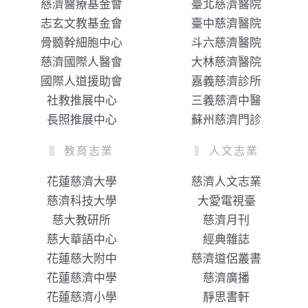
慈濟醫療基金會
臺北慈濟醫院
志玄文教基金會
臺中慈濟醫院
骨髓幹細胞中心
斗六慈濟醫院
慈濟國際人醫會
大林慈濟醫院
國際人道援助會
嘉義慈濟診所
社教推展中心
三義慈濟中醫
長照推展中心
蘇州慈濟門診
教育志業
人文志業
花蓮慈濟大學
慈濟人文志業
慈濟科技大學
大愛電視臺
慈大教研所
慈濟月刊
慈大華語中心
經典雜誌
花蓮慈大附中
慈濟道侶叢書
花蓮慈濟中學
慈濟廣播
花蓮慈濟小學
靜思書軒