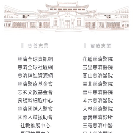
慈善志業
醫療志業
慈濟全球資訊網
花蓮慈濟醫院
慈濟全球社區網
玉里慈濟醫院
慈濟精進資源網
關山慈濟醫院
慈濟醫療基金會
臺北慈濟醫院
志玄文教基金會
臺中慈濟醫院
骨髓幹細胞中心
斗六慈濟醫院
慈濟國際人醫會
大林慈濟醫院
國際人道援助會
嘉義慈濟診所
社教推展中心
三義慈濟中醫