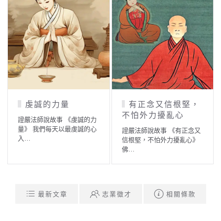
虔誠的力量
有正念又信根堅，
不怕外力擾亂心
證嚴法師說故事 《虔誠的力
量》 我們每天以最虔誠的心
證嚴法師說故事 《有正念又
入…
信根堅，不怕外力擾亂心》
佛…
最新文章
志業徵才
相關條款