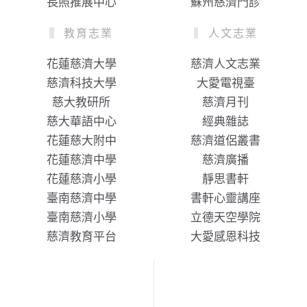
長照推展中心
蘇州慈濟門診
教育志業
人文志業
花蓮慈濟大學
慈濟人文志業
慈濟科技大學
大愛電視臺
慈大教研所
慈濟月刊
慈大華語中心
經典雜誌
花蓮慈大附中
慈濟道侶叢書
花蓮慈濟中學
慈濟廣播
花蓮慈濟小學
靜思書軒
臺南慈濟中學
書軒心靈講座
臺南慈濟小學
立德天空學院
慈濟教育平台
大愛感恩科技