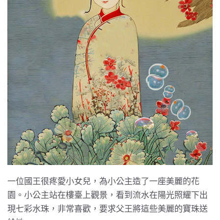
一位國王很疼愛小女兒，為小公主造了一座美麗的花
園。小公主站在樓臺上觀景，看到流水在陽光照耀下出
現七彩水珠，非常喜歡，要求父王將這些美麗的寶珠送