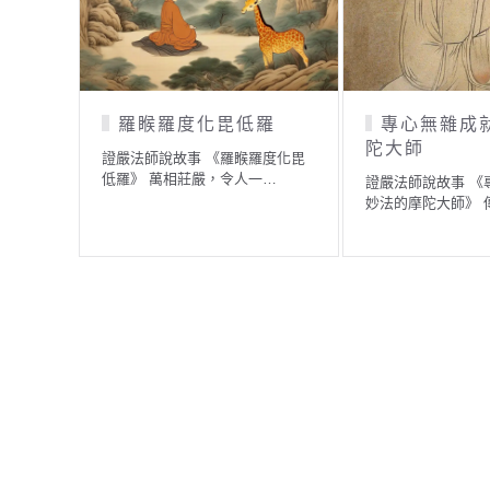
牛
七彩水珠
追
九
故事 《獨角牛》 有一
證嚴法師說故事 《七彩水珠》 一
的母牛生了一…
位國王很疼愛小女兒，為小公主…
證嚴
求一
─…