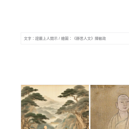
文字：證嚴上人開示 / 繪圖：《靜思人文》陳敏政