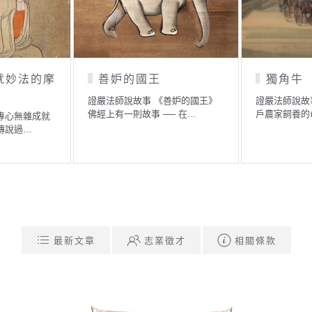
求公平 總是求一缺
施慈用悲
證嚴法師說故事 《施慈用悲》 很
久以前有位長者，生意做…
法師說故事 《追求公平 總是
缺九》 佛經裏有一段故事
最新文章
志業徵才
相關條款