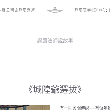
人
靜思精舍
靜思淨斯
靜思寰宇
EN
證嚴法師說故事
《城隍爺選拔》
有一則民間傳說──有位年