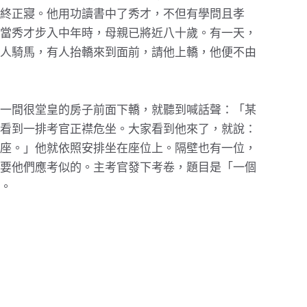
終正寢。他用功讀書中了秀才，不但有學問且孝
當秀才步入中年時，母親已將近八十歲。有一天，
人騎馬，有人抬轎來到面前，請他上轎，他便不由
一間很堂皇的房子前面下轎，就聽到喊話聲：「某
看到一排考官正襟危坐。大家看到他來了，就說：
座。」他就依照安排坐在座位上。隔壁也有一位，
要他們應考似的。主考官發下考卷，題目是「一個
。