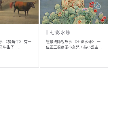
阿難的洗澡水
美醜在於心
證嚴法師說故事 《阿難的洗澡
證嚴法師說故事 《美醜在於心》
水》 阿難是佛陀的十大弟子…
以前有一位很有名的大畫家，他…