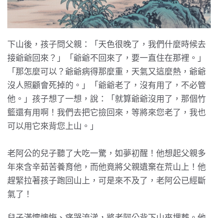
下山後，孩子問父親：「天色很晚了，我們什麼時候去
接爺爺回來？」「爺爺不回來了，要一直住在那裡。」
「那怎麼可以？爺爺病得那麼重，天氣又這麼熱，爺爺
沒人照顧會死掉的。」「爺爺老了，沒有用了，不必管
他。」孩子想了一想，說：「就算爺爺沒用了，那個竹
籃還有用啊！我們去把它撿回來，等將來您老了，我也
可以用它來背您上山。」
老阿公的兒子聽了大吃一驚，如夢初醒！他想起父親多
年來含辛茹苦養育他，而他竟將父親遺棄在荒山上！他
趕緊拉著孩子跑回山上，可是來不及了，老阿公已經斷
氣了！
兒子滿懷懊悔、痛哭流涕，將老阿公背下山來埋葬。他