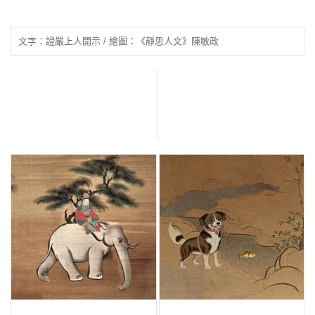
文字：證嚴上人開示 / 繪圖：《靜思人文》陳敏政