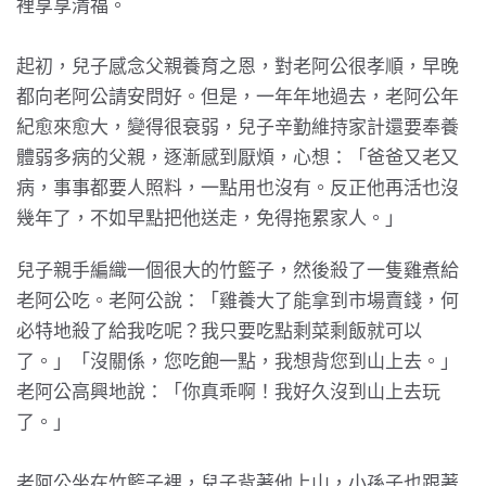
裡享享清福。
起初，兒子感念父親養育之恩，對老阿公很孝順，早晚
都向老阿公請安問好。但是，一年年地過去，老阿公年
紀愈來愈大，變得很衰弱，兒子辛勤維持家計還要奉養
體弱多病的父親，逐漸感到厭煩，心想：「爸爸又老又
病，事事都要人照料，一點用也沒有。反正他再活也沒
幾年了，不如早點把他送走，免得拖累家人。」
兒子親手編織一個很大的竹籃子，然後殺了一隻雞煮給
老阿公吃。老阿公說：「雞養大了能拿到市場賣錢，何
必特地殺了給我吃呢？我只要吃點剩菜剩飯就可以
了。」「沒關係，您吃飽一點，我想背您到山上去。」
老阿公高興地說：「你真乖啊！我好久沒到山上去玩
了。」
老阿公坐在竹籃子裡，兒子背著他上山，小孫子也跟著