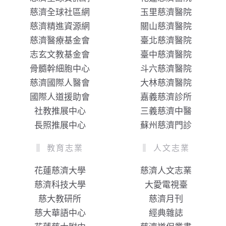
慈濟全球社區網
玉里慈濟醫院
慈濟精進資源網
關山慈濟醫院
慈濟醫療基金會
臺北慈濟醫院
志玄文教基金會
臺中慈濟醫院
骨髓幹細胞中心
斗六慈濟醫院
慈濟國際人醫會
大林慈濟醫院
國際人道援助會
嘉義慈濟診所
社教推展中心
三義慈濟中醫
長照推展中心
蘇州慈濟門診
教育志業
人文志業
花蓮慈濟大學
慈濟人文志業
慈濟科技大學
大愛電視臺
慈大教研所
慈濟月刊
慈大華語中心
經典雜誌