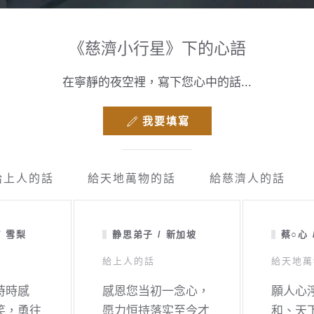
《慈濟小行星》下的心語
在寧靜的夜空裡，寫下您心中的話...
我要填寫
給上人的話
給天地萬物的話
給慈濟人的話
/ 雪梨
静思弟子 / 新加坡
蔡○心 
給上人的話
給天地萬
時時感
感恩您当初一念心，
願人心
笑，勇往
愿力恒持落实至今才
和、天