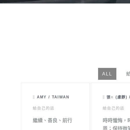
ALL
AMY / TAIWAN
張○ (慮靜) 
給自己的話
給自己的話
繼續、善良、前行
時時懺悔，
恩；保持微