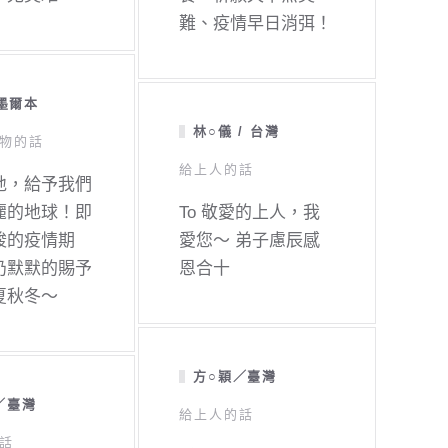
難、疫情早日消弭！
 墨爾本
林○儀 / 台灣
物的話
給上人的話
地，給予我們
麗的地球！即
To 敬愛的上人，我
峻的疫情期
愛您～ 弟子慮辰感
仍默默的賜予
恩合十
夏秋冬～
方○穎／臺灣
／臺灣
給上人的話
話