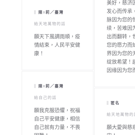
美好，慈济
发心而传承
陳○莉／臺灣
脉因为您的
給天地萬物的話
续，苦难因
願天下風調雨順，疫
出而翻转，
情結束，人民平安健
您的愿力而
康！
界因为您的
绽放希望！
因缘因为您
陳○莉／臺灣
給自己的話
匿名
願我克服恐懼，祝福
給天地萬物的
自己平安健康，相信
自己就有力量，不畏
願大愛與慈