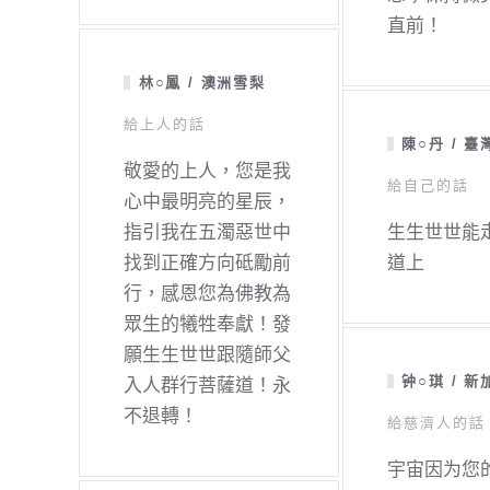
直前！
林○鳳 / 澳洲雪梨
給上人的話
陳○丹 / 臺
敬愛的上人，您是我
給自己的話
心中最明亮的星辰，
指引我在五濁惡世中
生生世世能
找到正確方向砥勵前
道上
行，感恩您為佛教為
眾生的犧牲奉獻！發
願生生世世跟隨師父
钟○琪 / 新
入人群行菩薩道！永
不退轉！
給慈濟人的話
宇宙因为您