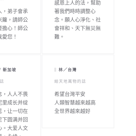
感恩上人的法，幫助
人，弟子會承
著我們時時調整心
米籮，請師公
念。願人心淨化、社
要擔心！師公
會祥和、天下無災無
我愛您！
難。
/ 新加坡
林／台灣
話
給天地萬物的話
念，人人不畏
希望台灣平安
泥里成长并绽
人類智慧越來越高
蕊，让一切在
全世界越來越好
足下圆满并回
心。大爱人文