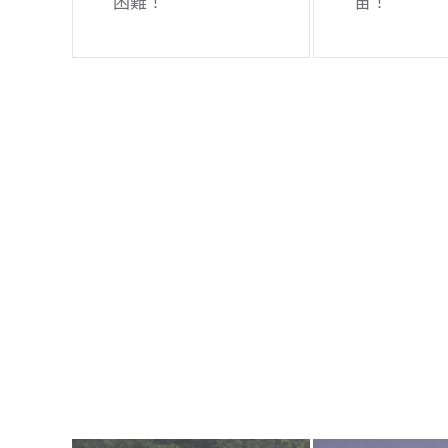
困難！
宙！