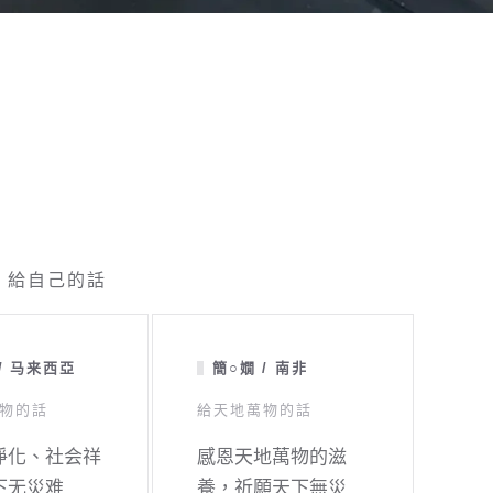
給自己的話
/ 马来西亞
簡○嫺 / 南非
物的話
給天地萬物的話
淨化、社会祥
感恩天地萬物的滋
下无災难
養，祈願天下無災