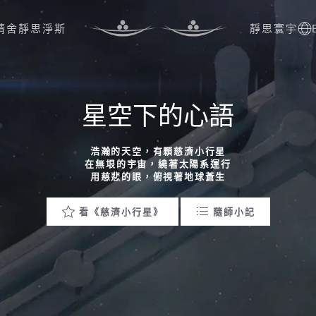
精舍
靜思淨斯
靜思寰宇
星空下的心語
浩瀚的天空，有顆慈濟小行星
在無垠的宇宙，繞著太陽系運行
用慈悲的眼，俯視著地球蒼生
看《慈濟小行星》
隨師小記