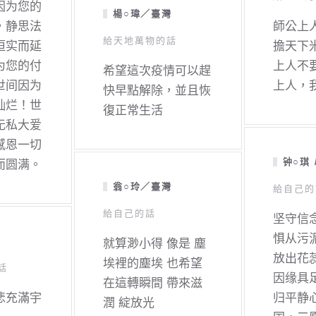
因为您的
楊○瑋／臺灣
，静思法
師公上
給天地萬物的話
恒实而延
擔天下
为您的付
上人不
希望這次疫情可以趕
世间因为
上人，
快早點解除，並且恢
灿烂！世
復正常生活
无私大爱
感恩一切
钟○琪 
而圆满。
翁○玲／臺灣
給自己的
給自己的話
坚守信
惧从污
就算渺小得 像是 塵
放出花
埃裡的塵埃 也希望
話
因缘具
在這轉瞬間 帶來滋
悲充滿宇
归平静
潤 綻放光