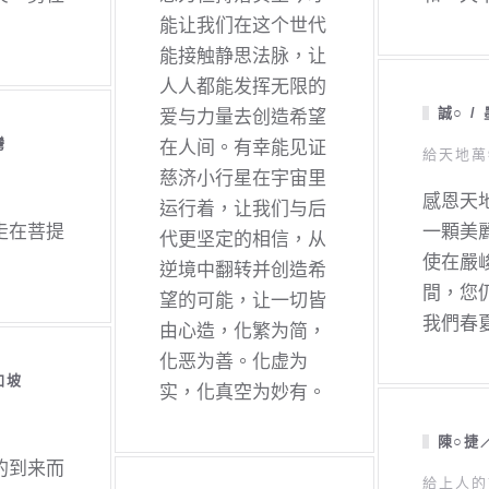
能让我们在这个世代
能接触静思法脉，让
人人都能发挥无限的
誠○ /
爱与力量去创造希望
灣
在人间。有幸能见证
給天地萬
慈济小行星在宇宙里
感恩天
运行着，让我们与后
走在菩提
一顆美
代更坚定的相信，从
使在嚴
逆境中翻转并创造希
間，您
望的可能，让一切皆
我們春
由心造，化繁为简，
化恶为善。化虚为
加坡
实，化真空为妙有。
陳○捷
的到来而
給上人的