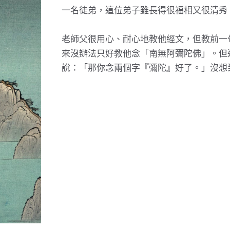
一名徒弟，這位弟子雖長得很福相又很清秀
老師父很用心、耐心地教他經文，但教前一
來沒辦法只好教他念「南無阿彌陀佛」。但
說：「那你念兩個字『彌陀』好了。」沒想