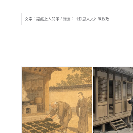
文字：證嚴上人開示 / 繪圖：《靜思人文》陳敏政