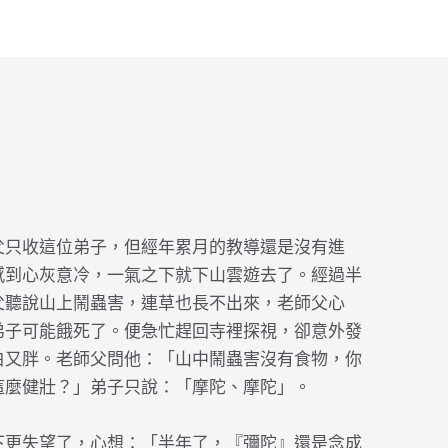
父只收這位弟子，但經年累月的教導還是沒有進
感到心灰意冷，一氣之下就下山雲遊去了。經過半
父聽說山上鬧蟲害，連草也長不出來，老師父心
弟子可能餓死了。便急忙趕回寺裡探視，卻意外發
白又胖。老師父問他：「山中鬧蟲害沒有食物，你
這麼健壯？」弟子只說：「摩陀、摩陀」。
下更失望了，心想：「半年了，『彌陀』還是念成