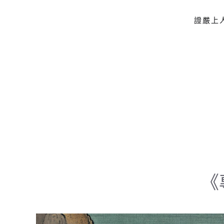
證嚴上
Skip to main content
《