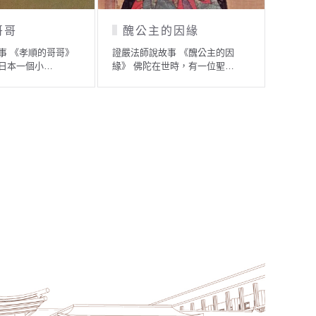
王子與仙人
農夫與
《福禍自造》
證嚴法師說故事 《王子與仙人》
證嚴法師說故
一段故事…
過去無量劫以前，有一個…
有位農夫非