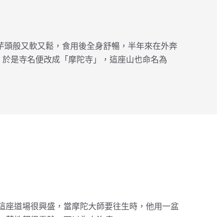
芋頭般又軟又鬆，食用後全身舒暢，半年來在外奔
。」於是寺名便改成「摩陀寺」，這座山也命名為
這座道場很興盛，當摩陀大師要往生時，他用一盆