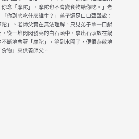
，你念「摩陀」，摩陀也不會變食物給你吃。」老
：「你到底吃什麼維生？」弟子還是口口聲聲說：
摩陀」。老師父實在無法理解。只見弟子拿一口鍋
火，從一堆閃閃發亮的白石頭中，拿出石頭放在鍋
中不斷地念著「摩陀」，等到水開了，便很恭敬地
「食物」來供養師父。