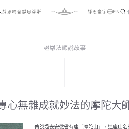
人
靜思精舍
靜思淨斯
靜思寰宇
EN
證嚴法師說故事
專心無雜成就妙法的摩陀大
傳說過去安徽省有座「摩陀山」，這座山名