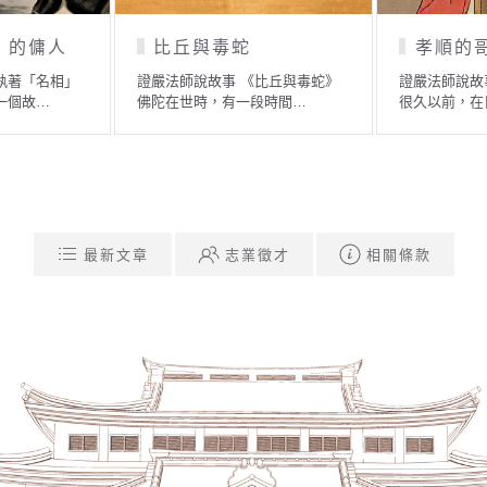
猴群的因緣果報
福禍自造
主的因
證嚴法師說故事 《猴群的因緣果
證嚴法師說故事 
位聖…
報》 佛在世時，一位弟子…
《雜寶藏經》記載
最新文章
志業徵才
相關條款