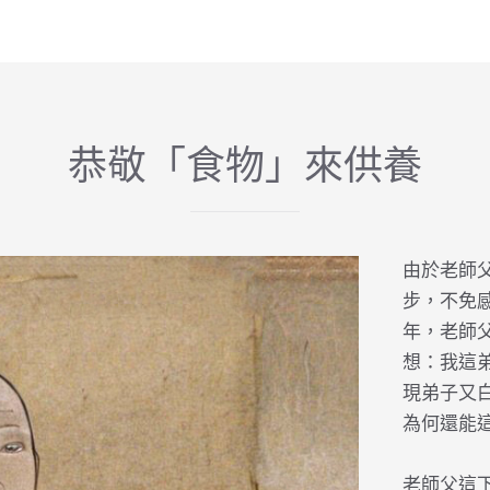
恭敬「食物」來供養
由於老師
步，不免
年，老師
想：我這
現弟子又
為何還能
老師父這