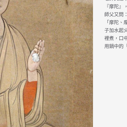
『摩陀』
師父又問
「摩陀、
子加水起
裡煮，口
用鍋中的