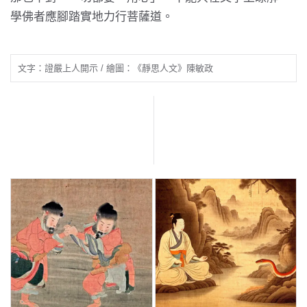
學佛者應腳踏實地力行菩薩道。
文字：證嚴上人開示 / 繪圖：《靜思人文》陳敏政