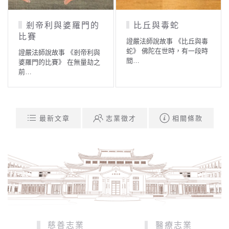
剎帝利與婆羅門的
比丘與毒蛇
比賽
證嚴法師說故事 《比丘與毒
蛇》 佛陀在世時，有一段時
證嚴法師說故事 《剎帝利與
間…
婆羅門的比賽》 在無量劫之
前…
最新文章
志業徵才
相關條款
慈善志業
醫療志業