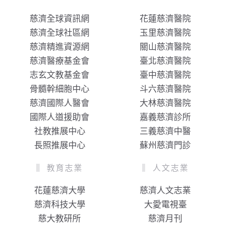
慈濟全球資訊網
花蓮慈濟醫院
慈濟全球社區網
玉里慈濟醫院
慈濟精進資源網
關山慈濟醫院
慈濟醫療基金會
臺北慈濟醫院
志玄文教基金會
臺中慈濟醫院
骨髓幹細胞中心
斗六慈濟醫院
慈濟國際人醫會
大林慈濟醫院
國際人道援助會
嘉義慈濟診所
社教推展中心
三義慈濟中醫
長照推展中心
蘇州慈濟門診
教育志業
人文志業
花蓮慈濟大學
慈濟人文志業
慈濟科技大學
大愛電視臺
慈大教研所
慈濟月刊