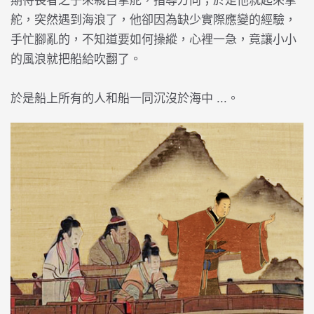
期待長者之子來親自掌舵，指導方向；於是他就起來掌
舵，突然遇到海浪了，他卻因為缺少實際應變的經驗，
手忙腳亂的，不知道要如何操縱，心裡一急，竟讓小小
的風浪就把船給吹翻了。
於是船上所有的人和船一同沉沒於海中 ...。