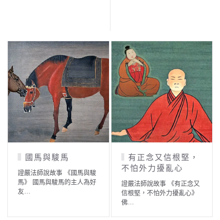
國馬與駿馬
有正念又信根堅，
不怕外力擾亂心
證嚴法師說故事 《國馬與駿
馬》 國馬與駿馬的主人為好
證嚴法師說故事 《有正念又
友…
信根堅，不怕外力擾亂心》
佛…