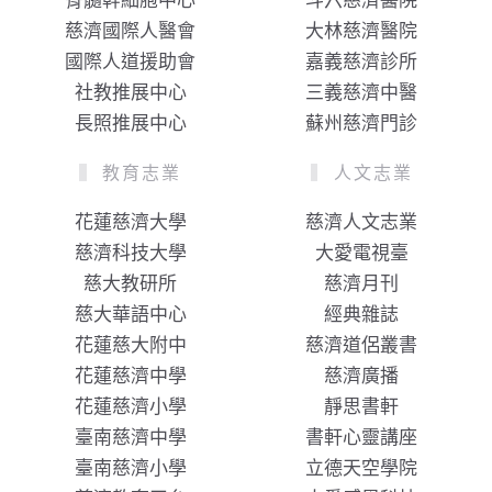
骨髓幹細胞中心
斗六慈濟醫院
慈濟國際人醫會
大林慈濟醫院
國際人道援助會
嘉義慈濟診所
社教推展中心
三義慈濟中醫
長照推展中心
蘇州慈濟門診
教育志業
人文志業
花蓮慈濟大學
慈濟人文志業
慈濟科技大學
大愛電視臺
慈大教研所
慈濟月刊
慈大華語中心
經典雜誌
花蓮慈大附中
慈濟道侶叢書
花蓮慈濟中學
慈濟廣播
花蓮慈濟小學
靜思書軒
臺南慈濟中學
書軒心靈講座
臺南慈濟小學
立德天空學院