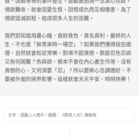
殺、凶殺等等的事件發生，這都是因為一念貪心色欲。
情欲難收，就會因愛生恨，因恨成仇而互相傷害，為了
情欲毀滅前程，造成很多人生的苦難。
我們若知道用盡心機，貪財貪色、貪名貪利，最終的人
生，不也是「無常來時一場空」？如果我們懂得這些道
理，自然就會知足常樂，對境不起貪戀，那麼忍色忍欲
又有何困難？色與欲，根本不會在內心產生作用，沒有
貪戀的心，又何須要「忍」？所以要將心念調適好，不
要被外面的境界影響，這樣就會天天平安，時時快樂！
文字：證嚴上人開示 / 繪圖：《靜思人文》陳敏政