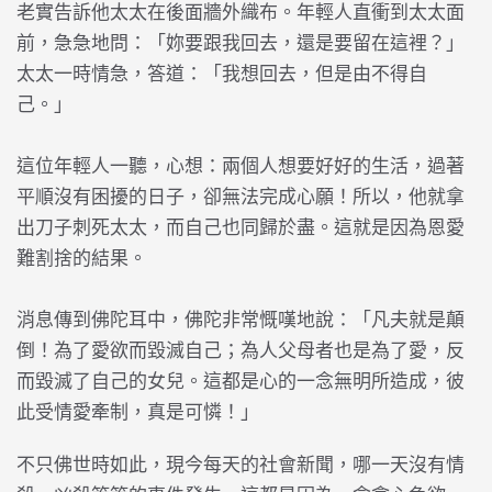
老實告訴他太太在後面牆外織布。年輕人直衝到太太面
前，急急地問：「妳要跟我回去，還是要留在這裡？」
太太一時情急，答道：「我想回去，但是由不得自
己。」
這位年輕人一聽，心想：兩個人想要好好的生活，過著
平順沒有困擾的日子，卻無法完成心願！所以，他就拿
出刀子刺死太太，而自己也同歸於盡。這就是因為恩愛
難割捨的結果。
消息傳到佛陀耳中，佛陀非常慨嘆地說：「凡夫就是顛
倒！為了愛欲而毀滅自己；為人父母者也是為了愛，反
而毀滅了自己的女兒。這都是心的一念無明所造成，彼
此受情愛牽制，真是可憐！」
不只佛世時如此，現今每天的社會新聞，哪一天沒有情