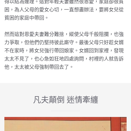
得以結為連理。這對年輕夫妻雖然很恩愛，家庭卻很貧
困，為人父母的愛女心切，一直想盡辦法，要將女兒從
貧困的家庭中帶回。
然而這對恩愛夫妻難分難捨，縱使父母千般阻攔，也強
力爭取，但他們仍堅持彼此廝守。最後父母只好趁女婿
不在家時，將女兒強行帶回娘家。女婿回到家裡，發現
太太不見了，也心急如狂地四處詢問，村裡的人就告訴
他，太太被父母強制帶回去了。
凡夫顛倒 迷情牽纏