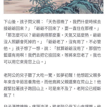
下山後，孩子問父親：「天色很晚了，我們什麼時候去
接爺爺回來？」「爺爺不回來了，要一直住在那裡。」
「那怎麼可以？爺爺病得那麼重，天氣又這麼熱，爺爺
沒人照顧會死掉的。」「爺爺老了，沒有用了，不必管
他。」孩子想了一想，說：「就算爺爺沒用了，那個竹
籃還有用啊！我們去把它撿回來，等將來您老了，我也
可以用它來背您上山。」
老阿公的兒子聽了大吃一驚，如夢初醒！他想起父親多
年來含辛茹苦養育他，而他竟將父親遺棄在荒山上！他
趕緊拉著孩子跑回山上，可是來不及了，老阿公已經斷
氣了！
兒子滿懷懊悔、痛哭流涕，將老阿公背下山來埋葬。他