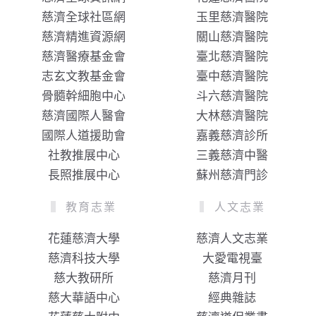
慈濟全球社區網
玉里慈濟醫院
慈濟精進資源網
關山慈濟醫院
慈濟醫療基金會
臺北慈濟醫院
志玄文教基金會
臺中慈濟醫院
骨髓幹細胞中心
斗六慈濟醫院
慈濟國際人醫會
大林慈濟醫院
國際人道援助會
嘉義慈濟診所
社教推展中心
三義慈濟中醫
長照推展中心
蘇州慈濟門診
教育志業
人文志業
花蓮慈濟大學
慈濟人文志業
慈濟科技大學
大愛電視臺
慈大教研所
慈濟月刊
慈大華語中心
經典雜誌