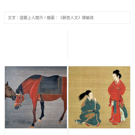
文字：證嚴上人開示 / 繪圖：《靜思人文》陳敏政