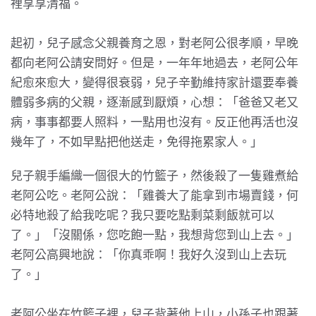
裡享享清福。
起初，兒子感念父親養育之恩，對老阿公很孝順，早晚
都向老阿公請安問好。但是，一年年地過去，老阿公年
紀愈來愈大，變得很衰弱，兒子辛勤維持家計還要奉養
體弱多病的父親，逐漸感到厭煩，心想：「爸爸又老又
病，事事都要人照料，一點用也沒有。反正他再活也沒
幾年了，不如早點把他送走，免得拖累家人。」
兒子親手編織一個很大的竹籃子，然後殺了一隻雞煮給
老阿公吃。老阿公說：「雞養大了能拿到市場賣錢，何
必特地殺了給我吃呢？我只要吃點剩菜剩飯就可以
了。」「沒關係，您吃飽一點，我想背您到山上去。」
老阿公高興地說：「你真乖啊！我好久沒到山上去玩
了。」
老阿公坐在竹籃子裡，兒子背著他上山，小孫子也跟著