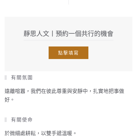
靜思人文丨預約一個共行的機會
點擊填寫
有關氛圍
遠離喧囂，我們在彼此尊重與安靜中，扎實地把事做
好。
有關使命
於微細處耕耘，以雙手遞溫暖。