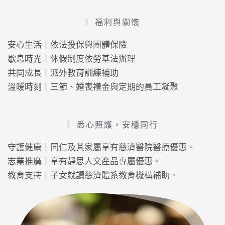
福利與關懷
安心生活
丨
依法投保與團體保險
歇息時光
丨
休假制度依勞基法辦理
共同成長
丨
派外教育訓練補助
溫暖時刻
丨
三節、婚喪禮金與定期的員工凝聚
悉心照護，安穩同行
守護健康
丨
同仁及其家屬享有慈濟醫院醫療優惠。
志業推廣
丨
享有靜思人文產品專屬優惠。
教育支持
丨
子女就讀慈濟體系教育機構補助。