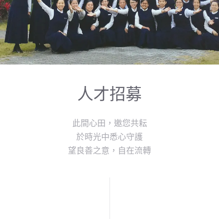
人才招募
此間心田，邀您共耘
於時光中悉心守護
望良善之意，自在流轉