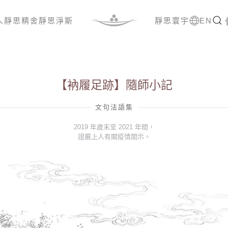
人
靜思精舍
靜思淨斯
靜思寰宇
EN
【衲履足跡】隨師小記
文句法語集
2019 年歲末至 2021 年間，
證嚴上人有關疫情開示。