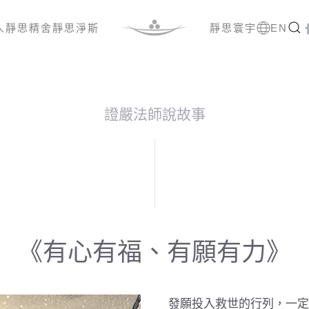
人
靜思精舍
靜思淨斯
靜思寰宇
EN
證嚴法師說故事
《有心有福、有願有力》
發願投入救世的行列，一定