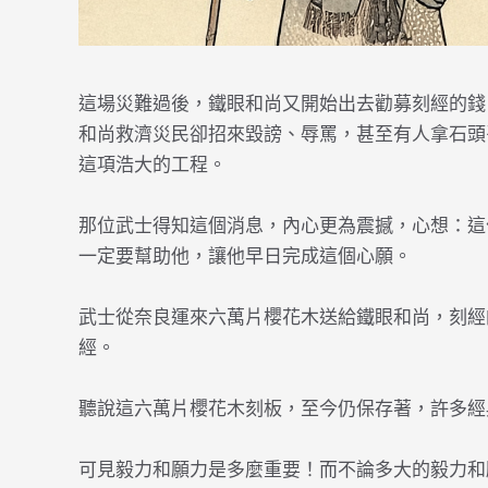
這場災難過後，鐵眼和尚又開始出去勸募刻經的錢
和尚救濟災民卻招來毀謗、辱罵，甚至有人拿石頭
這項浩大的工程。
那位武士得知這個消息，內心更為震撼，心想：這
一定要幫助他，讓他早日完成這個心願。
武士從奈良運來六萬片櫻花木送給鐵眼和尚，刻經
經。
聽說這六萬片櫻花木刻板，至今仍保存著，許多經
可見毅力和願力是多麼重要！而不論多大的毅力和