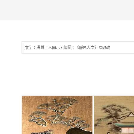
文字：證嚴上人開示 / 繪圖：《靜思人文》陳敏政