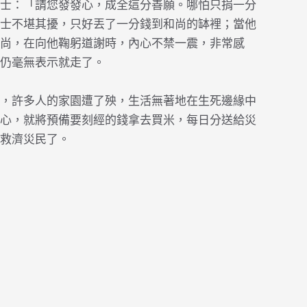
士：「請您發發心，成全這分善願。哪怕只捐一分
士不堪其擾，只好丟了一分錢到和尚的缽裡；當他
尚，在向他鞠躬道謝時，內心不禁一震，非常感
仍毫無表示就走了。
，許多人的家園遭了殃，生活無著地在生死邊緣中
心，就將預備要刻經的錢拿去買米，每日分送給災
救濟災民了。