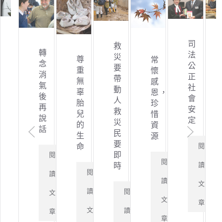
心
臺
「俗
司
救
受
念
轉
灣
世
法
災
用
尊
常
現
念
社
的
公
要
即
重
懷
行
消
會
應
正
帶
是
無
感
即
氣
的
酬」？
社
動
妙
辜
恩，
是
後
「富
會
人
法
胎
珍
業
再
貴
安
救
閱
兒
惜
說
病」
定
災
閱
的
資
閱
話
讀
閱
民
生
源
讀
要
閱
閱
讀
命
文
讀
閱
即
文
閱
讀
讀
文
時
章
文
閱
讀
章
讀
文
文
章
章
讀
閱
文
文
章
章
文
讀
章
章