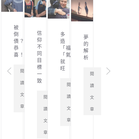
飲
被
信
食
倒
多
夢
仰
要
債？
造
的
不
節
恭
「福」，
解
同
制
喜！
「氣」
析
目
健
就
標
康
旺
閱
閱
一
靠
致
自
讀
閱
讀
己
文
讀
閱
文
閱
章
文
讀
章
讀
章
文
文
章