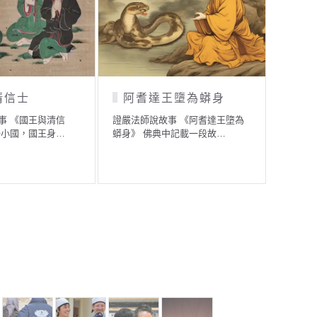
於心
貪心的小豹
須
事 《美醜在於心》
證嚴法師說故事 《貪心的小豹》
證嚴法
有名的大畫家，他…
有一群年輕人，他們原是…
釋》 