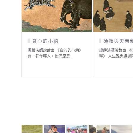
身
貧苦夫妻中秋賞月
人人都有財
億」
達王墮為
證嚴法師說故事 《貧苦夫妻中秋
故…
賞月》 有一對貧苦夫妻，…
證嚴法師說故事 《
「三千億」》 佛陀
人…