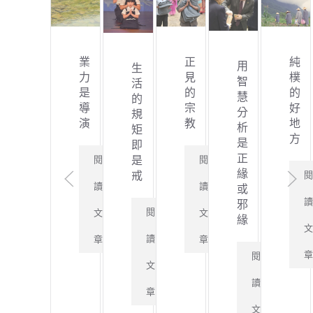
業
正
純
用
生
力
見
樸
智
活
是
的
的
慧
的
導
宗
好
分
規
演
教
地
析
矩
方
是
即
正
閱
閱
是
緣
戒
讀
讀
或
邪
閱
文
文
緣
讀
章
章
閱
文
讀
章
文