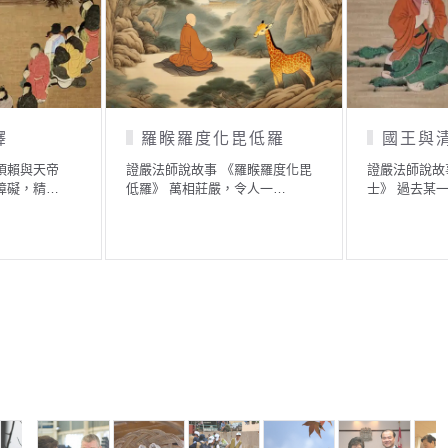
產「三千
啞巴和尚的故事
美醜在
證嚴法師說故事 《啞巴和尚的故
證嚴法師說故
事》 古時候，據說安徽省…
以前有一位很
人人都有財產
發現了宇宙