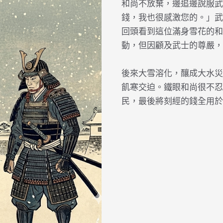
和尚不放棄，邊追邊說服武
錢，我也很感激您的。」武
回頭看到這位滿身雪花的和
動，但因顧及武士的尊嚴，
後來大雪溶化，釀成大水災
飢寒交迫。鐵眼和尚很不忍
民，最後將刻經的錢全用於