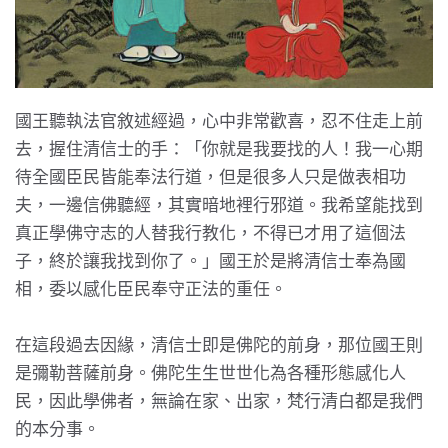
國王聽執法官敘述經過，心中非常歡喜，忍不住走上前
去，握住清信士的手：「你就是我要找的人！我一心期
待全國臣民皆能奉法行道，但是很多人只是做表相功
夫，一邊信佛聽經，其實暗地裡行邪道。我希望能找到
真正學佛守志的人替我行教化，不得已才用了這個法
子，終於讓我找到你了。」國王於是將清信士奉為國
相，委以感化臣民奉守正法的重任。
在這段過去因緣，清信士即是佛陀的前身，那位國王則
是彌勒菩薩前身。佛陀生生世世化為各種形態感化人
民，因此學佛者，無論在家、出家，梵行清白都是我們
的本分事。