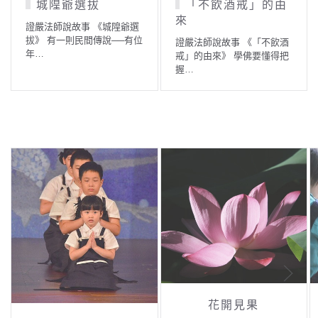
老禪師的叮嚀
小鳥與阿育王
證嚴法師說故事 《老禪師的
證嚴法師說故事 《小鳥與阿
叮嚀》 有位禪師帶著一位小
育王》 印度有一個古老的小
沙…
故…
花開見果