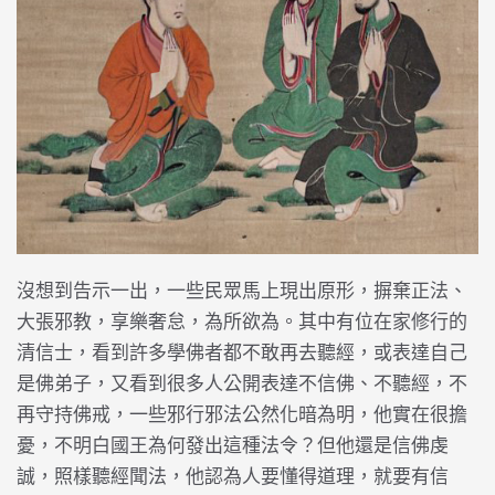
沒想到告示一出，一些民眾馬上現出原形，摒棄正法、
大張邪教，享樂奢怠，為所欲為。其中有位在家修行的
清信士，看到許多學佛者都不敢再去聽經，或表達自己
是佛弟子，又看到很多人公開表達不信佛、不聽經，不
再守持佛戒，一些邪行邪法公然化暗為明，他實在很擔
憂，不明白國王為何發出這種法令？但他還是信佛虔
誠，照樣聽經聞法，他認為人要懂得道理，就要有信