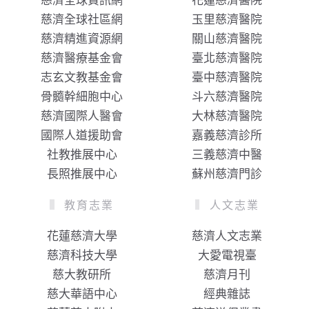
慈濟全球資訊網
花蓮慈濟醫院
慈濟全球社區網
玉里慈濟醫院
慈濟精進資源網
關山慈濟醫院
慈濟醫療基金會
臺北慈濟醫院
志玄文教基金會
臺中慈濟醫院
骨髓幹細胞中心
斗六慈濟醫院
慈濟國際人醫會
大林慈濟醫院
國際人道援助會
嘉義慈濟診所
社教推展中心
三義慈濟中醫
長照推展中心
蘇州慈濟門診
教育志業
人文志業
花蓮慈濟大學
慈濟人文志業
慈濟科技大學
大愛電視臺
慈大教研所
慈濟月刊
慈大華語中心
經典雜誌