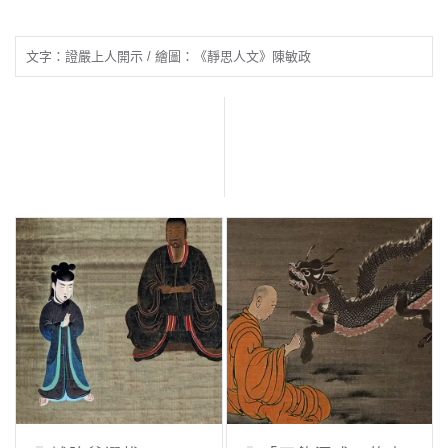
文字：證嚴上人開示 / 繪圖：《靜思人文》陳敏政