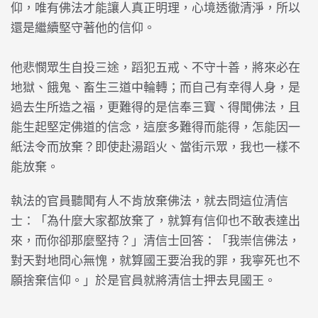
仰，唯有佛法才能讓人真正明理，心境透徹清淨，所以
還是繼續堅守著他的信仰。
他悲憫眾生自投三途，蹈犯五戒、不守十善，將來必在
地獄、餓鬼、畜生三道中輪轉；而自己有幸得人身，是
過去生所造之福，更難得的是信奉三寶、得聞佛法，且
能生起堅定佛道的信念，這麼多難得而能得，怎能因一
紙法令而放棄？即使赴湯蹈火、當街示眾，我也一樣不
能放棄。
執法的官員聽聞有人不肯放棄佛法，就去問這位清信
士：「為什麼大家都放棄了，就算有信仰也不敢表達出
來，而你卻那麼堅持？」清信士回答：「我崇信佛法，
對天對地問心無愧，就算國王要治我的罪，我寧死也不
願捨棄信仰。」於是官員就將清信士押去見國王。