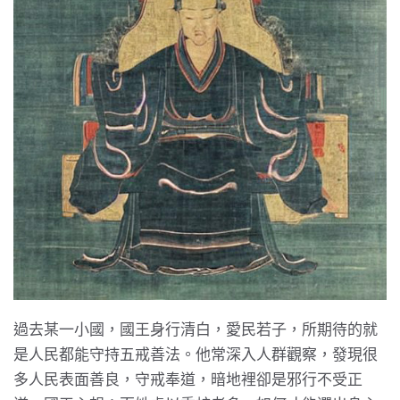
過去某一小國，國王身行清白，愛民若子，所期待的就
是人民都能守持五戒善法。他常深入人群觀察，發現很
多人民表面善良，守戒奉道，暗地裡卻是邪行不受正