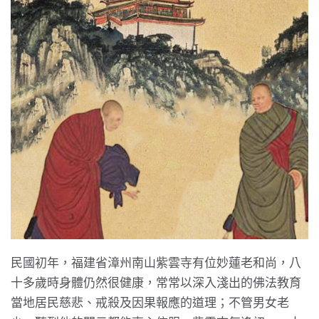
民國初年，福建省漳州南山紫雲寺有位妙蓮老和尚，八
十多歲時身體仍然很健康，常常以深入淺出的佛法教育
當地居民慈悲、戒殺及因果報應的道理；不管男女老