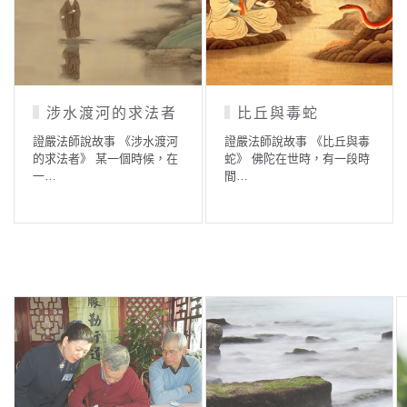
虔誠的力量
因愛生恨毀前程
證嚴法師說故事 《虔誠的力
證嚴法師說故事 《因愛生
量》 我們每天以最虔誠的心
恨，毀前程》 佛世時，有一
入…
戶人…