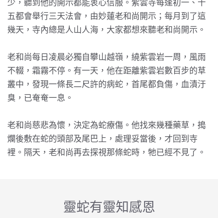
少，聽到他的開示都能衷心信服。紫雲寺每逢初一、十
五都會舉行三天法會，由妙蓮老和尚開示；每月到了這
幾天，寺內總是人山人海，大家都想來聽老和尚開示。
老和尚每日凌晨必獨自攀山越嶺，繞紫雲岩一周，風雨
不輟，霜霧不停。有一天，他在距離紫雲岩數百步的草
叢中，發現一條長二尺許的病蛇，首尾都負傷，血漬汙
臭，已奄奄一息。
老和尚慈悲為懷，決定為蛇療傷。他找來幾種藥草，搗
爛後敷在蛇的頭部及尾巴上，處理妥當後，才回到寺
裡。隔天，老和尚再去探視那條蛇時，牠已經不見了。
靈蛇有靈知感恩