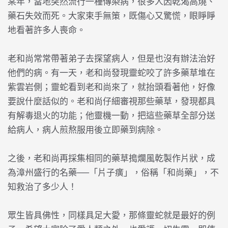
某年，當地突然流行一種傳染病，很多人因乾渴高燒、
藥石失效而死。大家束手無策，既傷心又驚慌，眼睜睜
地看著許多人喪命。
老和尚常常帶著弟子去探望病人，但是也沒有辦法治好
他們的病。有一天，老和尚發現靈蛇咬了許多藥草堆在
紫雲岩側；靈蛇看到老和尚來了，就抬頭看著他，好像
要說什麼話似的。老和尚仔細審視那些藥草，發現都具
有解毒退火的功能；他靈機一動，把這些藥草全部分送
給病人，病人煎熬服用後立即藥到病除。
之後，老和尚再採集相同的藥草搗爛風乾製作片狀，成
為漳州盛行的名藥──「片子癀」，俗稱「和尚藥」，不
知救治了多少人！
眾生皆具佛性，同樣具足大愛，那條靈蛇就是最好的例