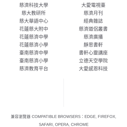
慈濟科技大學
大愛電視臺
慈大教研所
慈濟月刊
慈大華語中心
經典雜誌
花蓮慈大附中
慈濟道侶叢書
花蓮慈濟中學
慈濟廣播
花蓮慈濟小學
靜思書軒
臺南慈濟中學
書軒心靈講座
臺南慈濟小學
立德天空學院
慈濟教育平台
大愛感恩科技
兼容瀏覽器 COMPATIBLE BROWSERS：EDGE, FIREFOX,
SAFARI, OPERA, CHROME