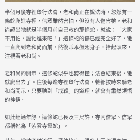
半個月後寺裡舉行法會，老和尚正在說法時，忽然有一
條蛇爬進寺裡，信眾雖然害怕，但沒有人傷害牠。老和
尚認出牠就是半個月前自己救的那條蛇，就說：「大家
不用怕，讓牠進來吧！」這條蛇的傷已經完全好了，牠
一直爬到老和尚面前，然後乖乖盤起身子，抬起頭來，
注視著老和尚。
老和尚的開示，這條蛇似乎也聽得懂；法會結束後，牠
就爬出去了。往後每逢寺裡舉行法會，牠都按時來聽老
和尚開示，只要聽到「戒殺」的道理，就會有肅然領悟
的神情。
如此經過年餘，這條蛇已長及三尺許，寺內僧眾、信眾
都稱牠為「紫雲寺靈蛇」。