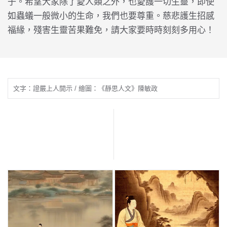
子。希望大家除了愛人類之外，也愛護一切生靈，即使
如蟲蟻一般微小的生命，我們也要尊重。慈悲護生招感
福緣，殘害生靈苦果難免，請大家要時時刻刻多用心！
文字：證嚴上人開示 / 繪圖：《靜思人文》陳敏政