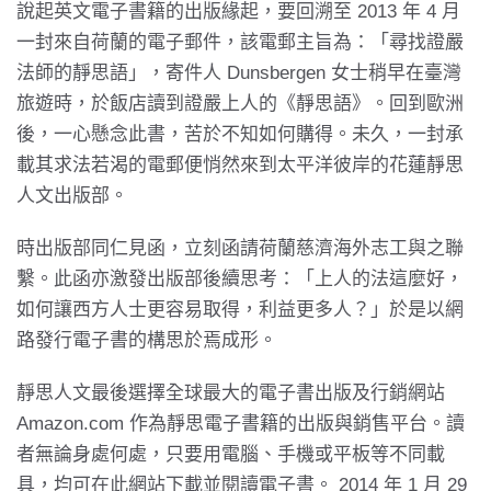
說起英文電子書籍的出版緣起，要回溯至 2013 年 4 月
一封來自荷蘭的電子郵件，該電郵主旨為：「尋找證嚴
法師的靜思語」，寄件人 Dunsbergen 女士稍早在臺灣
旅遊時，於飯店讀到證嚴上人的《靜思語》。回到歐洲
後，一心懸念此書，苦於不知如何購得。未久，一封承
載其求法若渴的電郵便悄然來到太平洋彼岸的花蓮靜思
人文出版部。
時出版部同仁見函，立刻函請荷蘭慈濟海外志工與之聯
繫。此函亦激發出版部後續思考：「上人的法這麼好，
如何讓西方人士更容易取得，利益更多人？」於是以網
路發行電子書的構思於焉成形。
靜思人文最後選擇全球最大的電子書出版及行銷網站
Amazon.com 作為靜思電子書籍的出版與銷售平台。讀
者無論身處何處，只要用電腦、手機或平板等不同載
具，均可在此網站下載並閱讀電子書。 2014 年 1 月 29