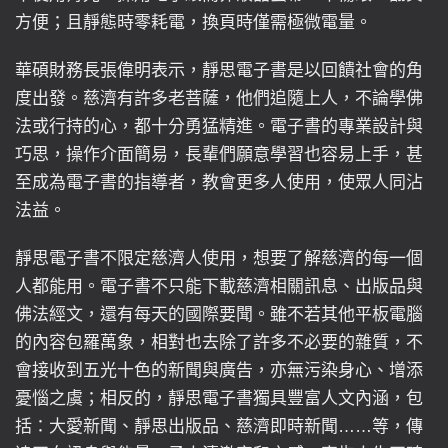
方便；且靜態時零耗電，換頁時僅需極微電量。
華碩財務長張偉明表示，靜思電子書是以回饋社會的角
度出發。慈濟有許多老菩薩，他們追隨上人，不論學佛
法或行持的心，都十分勇猛精進。電子書的專業設計與
巧思，操作介面簡易，長輩們願意學習也容易上手，甚
至成為電子書的指導者，教會更多人使用，使眾人同沾
法益。
靜思電子書不限定慈濟人使用，想要了解慈濟的每一個
人都能用。電子書不只能下載慈濟相關訊息、出版品與
佛法經文，還有每天的國際要聞。雖不若其他平板電腦
的內容包羅萬象，相對也去除了許多不必要的雜質，不
會接收到五光十色的新聞與廣告，亦無污染身心、增添
憂惱之虞；相反的，靜思電子書獨具豐富人文內涵，包
括：大愛新聞、靜思出版品、慈濟即時新聞……等，傳