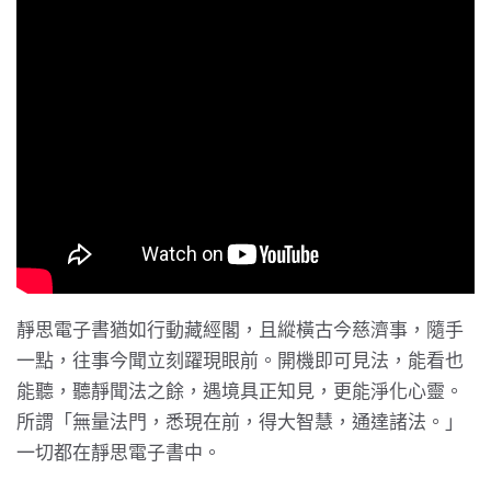
靜思電子書猶如行動藏經閣，且縱橫古今慈濟事，隨手
一點，往事今聞立刻躍現眼前。開機即可見法，能看也
能聽，聽靜聞法之餘，遇境具正知見，更能淨化心靈。
所謂「無量法門，悉現在前，得大智慧，通達諸法。」
一切都在靜思電子書中。