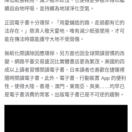
降低紙張耗用，減少樹木砍伐，也使得更多樹木得以繼
續自由地呼吸，並持續為地球淨化空氣。
正因電子書十分環保，「用愛鋪造的路，走過都有它的
法存在。」慈濟人敬天愛地，唯有減少紙張使用，才可
能在傳法時還能護守大地不受毀傷。
無紙化閱讀除因應環保，另方面也因全球閱讀習慣的改
變，網路平臺交易盛況比實體書店更為繁茂。美國約四
成以上讀者習慣閱讀電子書，日本讀者也喜歡在捷運裡
隨時閱讀電子書。此外，電子書、行動裝置 App 的便利
性，使得大陸、香港、澳門、東南亞、英美……均早已
是電子書消費的常客，出版電子書已是不可逆的趨勢。