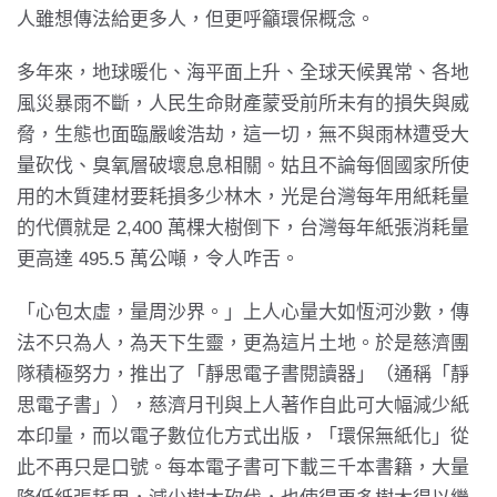
人雖想傳法給更多人，但更呼籲環保概念。
多年來，地球暖化、海平面上升、全球天候異常、各地
風災暴雨不斷，人民生命財產蒙受前所未有的損失與威
脅，生態也面臨嚴峻浩劫，這一切，無不與雨林遭受大
量砍伐、臭氧層破壞息息相關。姑且不論每個國家所使
用的木質建材要耗損多少林木，光是台灣每年用紙耗量
的代價就是 2,400 萬棵大樹倒下，台灣每年紙張消耗量
更高達 495.5 萬公噸，令人咋舌。
「心包太虛，量周沙界。」上人心量大如恆河沙數，傳
法不只為人，為天下生靈，更為這片土地。於是慈濟團
隊積極努力，推出了「靜思電子書閱讀器」（通稱「靜
思電子書」），慈濟月刊與上人著作自此可大幅減少紙
本印量，而以電子數位化方式出版，「環保無紙化」從
此不再只是口號。每本電子書可下載三千本書籍，大量