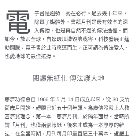
電
子書是趨勢，勢在必行。過去幾十年來，
除電子媒體外，書籍月刊是最有效率的深
入傳播，也是再自然不過的傳法途徑。而
如今，放眼全球，自然環境遭毀壞戕害，科技發展正蓬
勃翻騰，電子書於此時應運而生，正可謂為傳法愛人、
也愛地球的最佳選擇。
閱讀無紙化 傳法護大地
慈濟功德會自 1966 年 5 月 14 日成立以來，從 30 支竹
筒歲月開始，轉眼已近五十個年頭。為廣傳證嚴上人教
富濟貧理念，第一本「慈濟月刊」於隔年面世。當時所
謂「月刊」也僅兩張報紙，後來才成為一本厚厚的雜
誌。在全盛時期，月刊每月印量直逼三十萬本。證嚴上