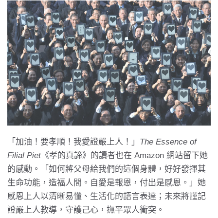
「加油！要孝順！我愛證嚴上人！」
The Essence of
Filial Piet
《孝的真諦》的讀者也在 Amazon 網站留下她
的感動。「如何將父母給我們的這個身體，好好發揮其
生命功能，造福人間。自愛是報恩，付出是感恩。」她
感恩上人以清晰易懂、生活化的語言表達；未來將謹記
證嚴上人教導，守護己心，撫平眾人衝突。