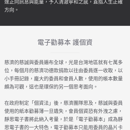
達正向訊息與能量，予人清澈寧和之感，直指人生正確
方向。
電子勸募本 護個資
慈濟的慈誠與委員遍布全球，光是台灣地區就有七萬多
位，每個月的慈濟功德款捐款以往由委員逐一收取，以
小手冊記錄，龐大的委員和會員人數，使用的帳本數量
頗為可觀，這也是環保的另一個思考面向。
在政府制定「個資法」後，慈濟團隊思及，慈誠與委員
使用的紙本勸募簿一旦遺失，會員個資恐有外洩之慮，
靜思電子書將此納入考量，於是「電子勸募本」成為靜
思電子書的一大特色，電子勸募本只能用委員的晶片卡