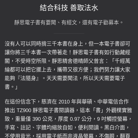
結合科技 善取法水
靜思電子書有要聞、有經文，還有電子勸募本。
沒有人可以同時揹三千本書在身上，但一本電子書卻可
讓你將三千本書一次帶著走！靜思電子書有如行動藏經
閣，不受時空所限。靜思精舍德晴師父曾言：「千經萬
綸都可以把它擺上去，攜帶又很方便；我們努力讓大家
能夠『法隨身』。天天需要聞法，所以天天需要電子
書。」
在這份信念下，慈濟在 2010 年與華碩、中華電信合作
推出 TZ900 靜思電子書閱讀器，這本「書」外觀樸實雅
致，重量僅 390 公克，厚度 0.97 公分，9 吋觸控螢幕，
手寫、註記、字體均縮放自如，便利閱讀。黑白介面，
不使用背光，採用電子紙而非液晶螢幕，不傷眼，翻頁