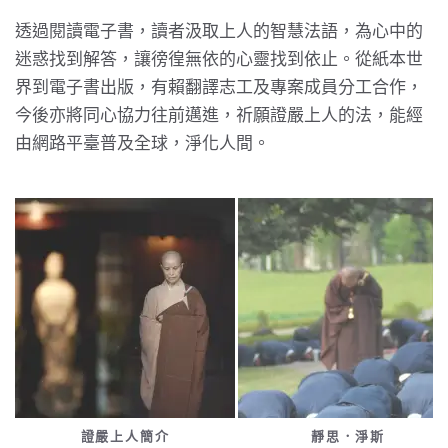
透過閱讀電子書，讀者汲取上人的智慧法語，為心中的
迷惑找到解答，讓徬徨無依的心靈找到依止。從紙本世
界到電子書出版，有賴翻譯志工及專案成員分工合作，
今後亦將同心協力往前邁進，祈願證嚴上人的法，能經
由網路平臺普及全球，淨化人間。
靜思．淨斯
靜思人文