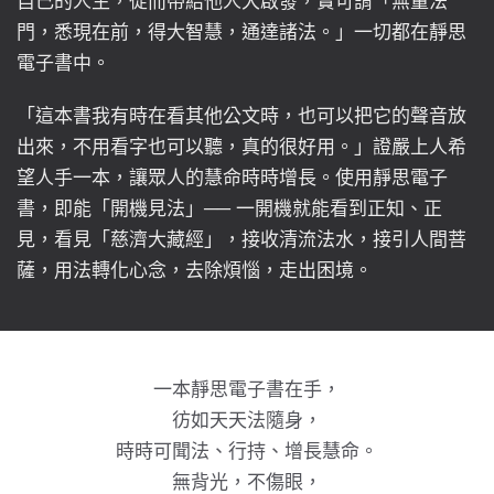
自己的人生，從而帶給他人大啟發，實可謂「無量法
門，悉現在前，得大智慧，通達諸法。」一切都在靜思
電子書中。
「這本書我有時在看其他公文時，也可以把它的聲音放
出來，不用看字也可以聽，真的很好用。」證嚴上人希
望人手一本，讓眾人的慧命時時增長。使用靜思電子
書，即能「開機見法」── 一開機就能看到正知、正
見，看見「慈濟大藏經」，接收清流法水，接引人間菩
薩，用法轉化心念，去除煩惱，走出困境。
一本靜思電子書在手，
彷如天天法隨身，
時時可聞法、行持、增長慧命。
無背光，不傷眼，