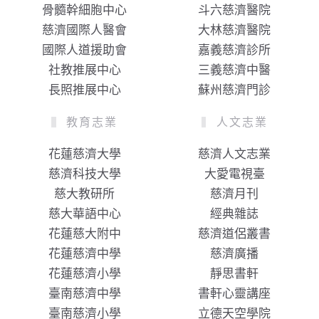
骨髓幹細胞中心
斗六慈濟醫院
慈濟國際人醫會
大林慈濟醫院
國際人道援助會
嘉義慈濟診所
社教推展中心
三義慈濟中醫
長照推展中心
蘇州慈濟門診
教育志業
人文志業
花蓮慈濟大學
慈濟人文志業
慈濟科技大學
大愛電視臺
慈大教研所
慈濟月刊
慈大華語中心
經典雜誌
花蓮慈大附中
慈濟道侶叢書
花蓮慈濟中學
慈濟廣播
花蓮慈濟小學
靜思書軒
臺南慈濟中學
書軒心靈講座
臺南慈濟小學
立德天空學院