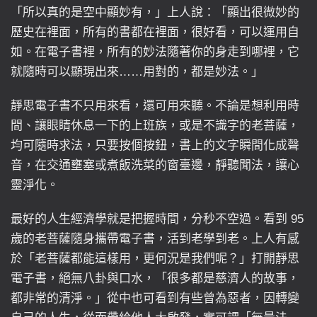
「所以真的是空中顯妙有，」上人說：「顯出很微妙的
歷史在裡面，所有的書都在裡面，很好看，可以運用自
如。在電子書裡，所有的妙法隨著你的身走到哪裡，它
就隨時可以顯現出來……用對的，都是妙法。」
靜思電子書不只用來看，還可用來聽。不論是想利用時
間、讓眼睛休息一下的上班族，或是不識字的老菩薩，
均可隨時求法，只要按個按鈕，書上的文字瞬間化成聲
音，在交通壅塞或煮飯洗菜的窗臺邊，靜聽聞法，讓心
靈淨化。
最好的人生經濟學就是把握時間，分秒不空過。看到 95
歲的老菩薩隨身攜帶電子書，活到老學到老。上人有感
於「老菩薩都能這樣用，更何況是我們呢？」打開靜思
電子書，絕無八卦與口水，「很多都是慈濟人的故事，
都非常的清淨。」從中也可看到有些曾為惡者，因轉變