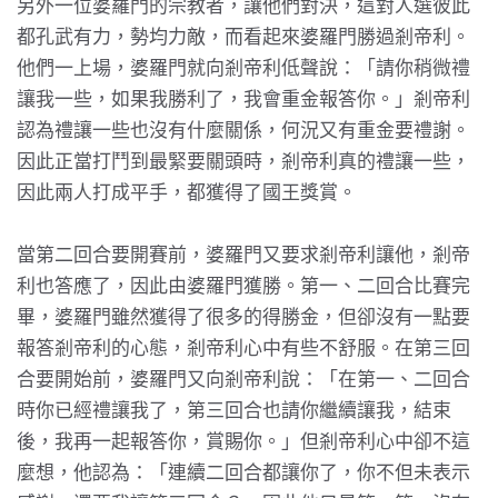
另外一位婆羅門的宗教者，讓他們對決，這對人選彼此
都孔武有力，勢均力敵，而看起來婆羅門勝過剎帝利。
他們一上場，婆羅門就向剎帝利低聲說：「請你稍微禮
讓我一些，如果我勝利了，我會重金報答你。」剎帝利
認為禮讓一些也沒有什麼關係，何況又有重金要禮謝。
因此正當打鬥到最緊要關頭時，剎帝利真的禮讓一些，
因此兩人打成平手，都獲得了國王獎賞。
當第二回合要開賽前，婆羅門又要求剎帝利讓他，剎帝
利也答應了，因此由婆羅門獲勝。第一、二回合比賽完
畢，婆羅門雖然獲得了很多的得勝金，但卻沒有一點要
報答剎帝利的心態，剎帝利心中有些不舒服。在第三回
合要開始前，婆羅門又向剎帝利說：「在第一、二回合
時你已經禮讓我了，第三回合也請你繼續讓我，結束
後，我再一起報答你，賞賜你。」但剎帝利心中卻不這
麼想，他認為：「連續二回合都讓你了，你不但未表示