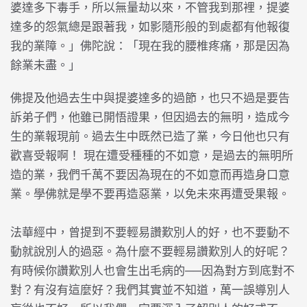
婆達多下毒手，所以無量劫以來，不管我到那裡，提婆
達多的怨氣總是跟著我，如影隨形般的到處都有他報復
我的業障。」佛陀說：「現在我的腰椎疼痛，那是因為
餘業未盡。」
佛提及他過去生中與提婆達多的過節，也只不過是要告
訴弟子們，他雖已開悟證果，但因過去的無明，造成今
生的業報現前。過去生中既然已造了業，今日他也只有
歡喜受報啊！ 現在遭受種種的不如意，是過去的無明所
造的業，我們千萬不要因為現在的不如意而再造身口意
業。學佛就是學不要再造惡業，以免未來再遭受果報。
法華經中，曾提到不要輕易讚歎別人的好，也不要動不
動就說別人的過惡。為什麼不要輕易讚歎別人的好呢？
有時候你讚歎別人也會生出毛病的──因為對方到底對不
對？有沒有這麼好？我們其實並不知道，萬一誤導別人