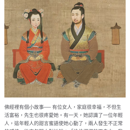
佛經裡有個小故事── 有位女人，家庭很幸福，不但生
活富裕，先生也很疼愛她。有一天，她認識了一位年輕
人，這年輕人的甜言蜜語使她心動了，兩人發生不正常