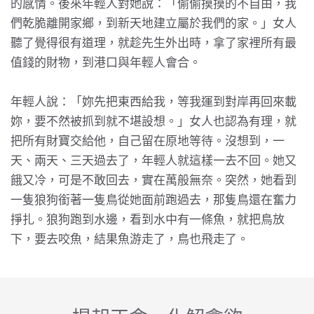
的感情。後來年輕人對她說：「偷偷摸摸的不自由，我
們乾脆離開家鄉，到新天地建立屬於我們的家。」女人
聽了覺得很有道理，就趁先生外出時，拿了家裡所有最
值錢的財物，到港口與年輕人會合。
年輕人說：「妳先把東西給我，等我運到對岸再回來載
妳，要不然被抓到就不堪設想。」女人也認為有理，就
把所有財寶交給他，自己留在原地等待。沒想到，一
天、兩天、三天過去了，年輕人就這樣一去不回。她又
餓又冷，可是不敢回去，實在萬般無奈。突然，她看到
一隻狼狗銜著一隻鳥從她面前跑過去，那隻鳥還在奮力
掙扎。狼狗跑到水邊，看到水中有一條魚，就把鳥放
下，要去咬魚，結果魚游走了，鳥也飛走了。