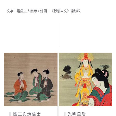
文字：證嚴上人開示 / 繪圖：《靜思人文》陳敏政
國王與清信士
光明皇后