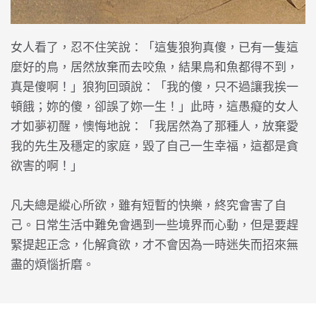
女人看了，忍不住笑說：「這隻狼狗真傻，已有一隻這
麼好的鳥，居然放棄而去咬魚，結果鳥和魚都得不到，
真是傻啊！」狼狗回頭說：「我的傻，只不過讓我挨一
頓餓；妳的傻，卻誤了妳一生！」此時，這愚癡的女人
才如夢初醒，懊悔地說：「我居然為了那種人，放棄愛
我的先生及穩定的家庭，毀了自己一生幸福，這都是貪
欲害的啊！」
凡夫總是縱心所欲，雖有短暫的快樂，終究會害了自
己。日常生活中難免會遇到一些境界而心動，但是要趕
緊提起正念，化解貪欲，才不會因為一時迷失而招來無
盡的煩惱折磨。