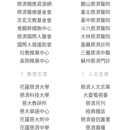
慈濟精進資源網
關山慈濟醫院
慈濟醫療基金會
臺北慈濟醫院
志玄文教基金會
臺中慈濟醫院
骨髓幹細胞中心
斗六慈濟醫院
慈濟國際人醫會
大林慈濟醫院
國際人道援助會
嘉義慈濟診所
社教推展中心
三義慈濟中醫
長照推展中心
蘇州慈濟門診
教育志業
人文志業
花蓮慈濟大學
慈濟人文志業
慈濟科技大學
大愛電視臺
慈大教研所
慈濟月刊
慈大華語中心
經典雜誌
花蓮慈大附中
慈濟道侶叢書
花蓮慈濟中學
慈濟廣播