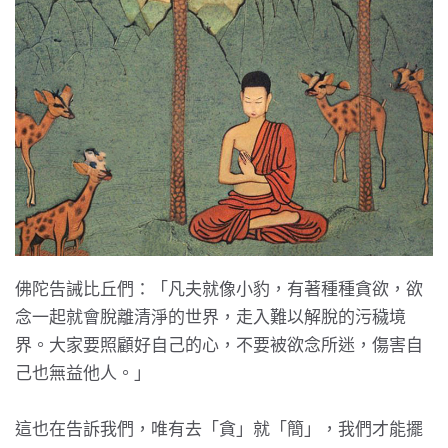
佛陀告誡比丘們：「凡夫就像小豹，有著種種貪欲，欲
念一起就會脫離清淨的世界，走入難以解脫的污穢境
界。大家要照顧好自己的心，不要被欲念所迷，傷害自
己也無益他人。」
這也在告訴我們，唯有去「貪」就「簡」，我們才能擺