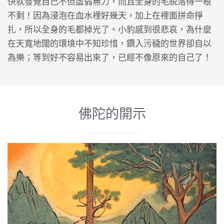
快就發覺自己不但虛弱無力，而且全身的毛脫落得一根
不剩！因為浸泡在血水裡好幾天，加上在裡面拼命掙
扎，所以全身的毛都掉光了。小豹感到很悲哀，為什麼
在天寬地闊的環境中不知珍惜，鑽入污穢的世界卻自以
為樂；等到好不容易出來了，已經不像原來的自己了！
佛陀的開示