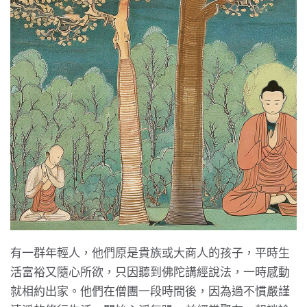
有一群年輕人，他們原是貴族或大商人的孩子，平時生
活富裕又隨心所欲，只因聽到佛陀講經說法，一時感動
就相約出家。他們在僧團一段時間後，因為過不慣嚴謹