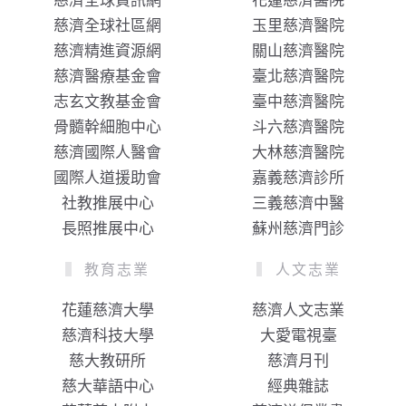
慈濟全球資訊網
花蓮慈濟醫院
慈濟全球社區網
玉里慈濟醫院
慈濟精進資源網
關山慈濟醫院
慈濟醫療基金會
臺北慈濟醫院
志玄文教基金會
臺中慈濟醫院
骨髓幹細胞中心
斗六慈濟醫院
慈濟國際人醫會
大林慈濟醫院
國際人道援助會
嘉義慈濟診所
社教推展中心
三義慈濟中醫
長照推展中心
蘇州慈濟門診
教育志業
人文志業
花蓮慈濟大學
慈濟人文志業
慈濟科技大學
大愛電視臺
慈大教研所
慈濟月刊
慈大華語中心
經典雜誌