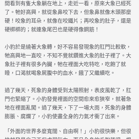
間看到有隻大象躺在地上，走近一看，原來大象已經死
了。牠好高興，就從象鼻咬下去，但象鼻就像木頭那麼
硬！咬象的耳朵，就像在咬鐵片；再咬象的肚子，還是
硬梆梆的；就連象尾巴也是硬得像鋼筋！
小豹於是繞著大象轉，好不容易發現象的肛門比較軟，
牠高興地一直咬，不知不覺就鑽進大象的肚子裡了。大
象肚子裡有很多內臟，牠在裡面大吃特吃，吃飽了就
睡，口渴就喝象屍腹中的血水，餓了又繼續吃。
過了幾天，死象的身體受到太陽照射，表皮風乾了，肛
門也緊縮了。小豹發覺裡面的空間愈來愈狹窄，就著急
地在裡面亂闖。過了幾天，下了一場大雨，死象的身體
膨脹、腐爛了，小豹使盡全身的力氣才衝了出來。
「外面的世界多麼寬闊、自由啊！」小豹很快樂，但很