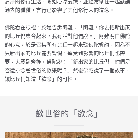
清淨的修行生活，開始心浮氣躁，並經常聚在一起談論
過去的種種，言行已影響了其他修行人的道念。
佛陀看在眼裡，於是告訴阿難：「阿難，你去把新出家
的比丘們集合起來，我有話對他們說。」阿難明白佛陀
的心意，於是召集所有比丘一起來聽佛陀教誨，因為不
只新出家的比丘需要警惕，連受到影響的比丘們也需
要。大眾到齊後，佛陀說：「新出家的比丘們，你們是
否還掛念著世俗的欲樂呢？」然後佛陀說了一個故事，
讓比丘們知道「欲念」的可怕。
談世俗的「欲念」