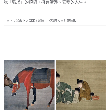
脫「強求」的煩惱，擁有清淨、安穩的人生。
文字：證嚴上人開示 / 繪圖：《靜思人文》陳敏政