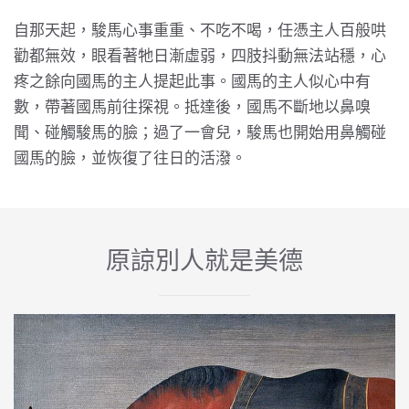
自那天起，駿馬心事重重、不吃不喝，任憑主人百般哄
勸都無效，眼看著牠日漸虛弱，四肢抖動無法站穩，心
疼之餘向國馬的主人提起此事。國馬的主人似心中有
數，帶著國馬前往探視。抵達後，國馬不斷地以鼻嗅
聞、碰觸駿馬的臉；過了一會兒，駿馬也開始用鼻觸碰
國馬的臉，並恢復了往日的活潑。
原諒別人就是美德