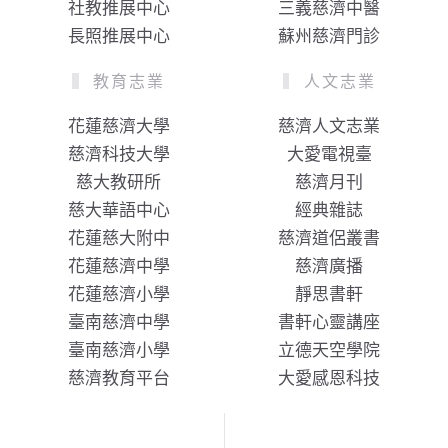
社教推展中心
三義慈濟中醫
長照推展中心
蘇州慈濟門診
教育志業
人文志業
花蓮慈濟大學
慈濟人文志業
慈濟科技大學
大愛電視臺
慈大教研所
慈濟月刊
慈大華語中心
經典雜誌
花蓮慈大附中
慈濟道侶叢書
花蓮慈濟中學
慈濟廣播
花蓮慈濟小學
靜思書軒
臺南慈濟中學
書軒心靈講座
臺南慈濟小學
立德天空學院
慈濟教育平台
大愛感恩科技