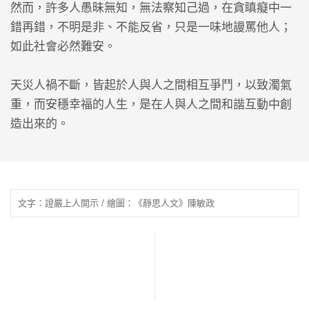
然而，許多人愚昧無知，無法察知己過，在貪瞋癡中一
錯再錯，不明是非、不能反省，只是一味地謾罵他人；
如此社會必然難安。
天災人禍不斷，皆起於人與人之間相互爭鬥，以致濁氣
重，而安穩幸福的人生，是在人與人之間和諧互動中創
造出來的。
文字：證嚴上人開示 / 繪圖：《靜思人文》陳敏政