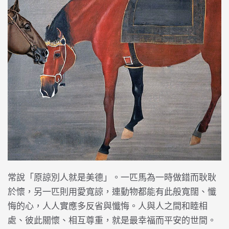
常說「原諒別人就是美德」。一匹馬為一時做錯而耿耿
於懷，另一匹則用愛寬諒，連動物都能有此般寬闊、懺
悔的心，人人實應多反省與懺悔。人與人之間和睦相
處、彼此關懷、相互尊重，就是最幸福而平安的世間。