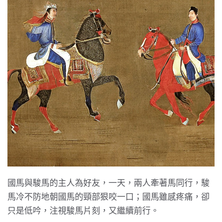
國馬與駿馬的主人為好友，一天，兩人牽著馬同行，駿
馬冷不防地朝國馬的頸部狠咬一口；國馬雖感疼痛，卻
只是低吟，注視駿馬片刻，又繼續前行。