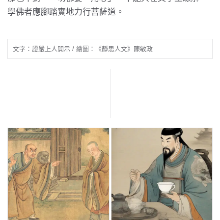
學佛者應腳踏實地力行菩薩道。
文字：證嚴上人開示 / 繪圖：《靜思人文》陳敏政