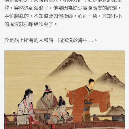
期待長者之子來親自掌舵，指導方向；於是他就起來掌
舵，突然遇到海浪了，他卻因為缺少實際應變的經驗，
手忙腳亂的，不知道要如何操縱，心裡一急，竟讓小小
的風浪就把船給吹翻了。
於是船上所有的人和船一同沉沒於海中 ...。