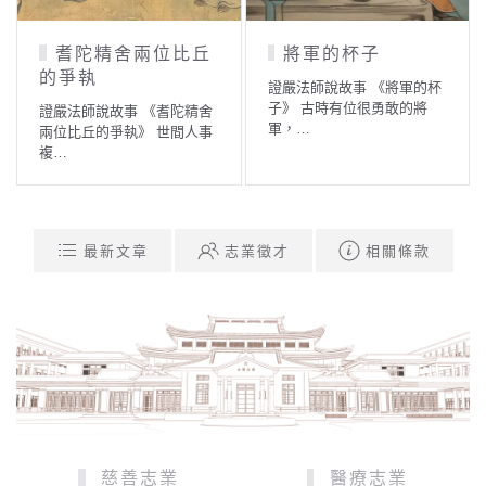
耆陀精舍兩位比丘
將軍的杯子
的爭執
證嚴法師說故事 《將軍的杯
子》 古時有位很勇敢的將
證嚴法師說故事 《耆陀精舍
軍，…
兩位比丘的爭執》 世間人事
複…
最新文章
志業徵才
相關條款
慈善志業
醫療志業