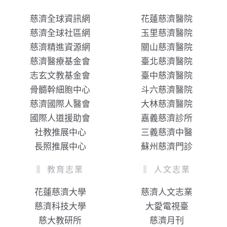
慈濟全球資訊網
花蓮慈濟醫院
慈濟全球社區網
玉里慈濟醫院
慈濟精進資源網
關山慈濟醫院
慈濟醫療基金會
臺北慈濟醫院
志玄文教基金會
臺中慈濟醫院
骨髓幹細胞中心
斗六慈濟醫院
慈濟國際人醫會
大林慈濟醫院
國際人道援助會
嘉義慈濟診所
社教推展中心
三義慈濟中醫
長照推展中心
蘇州慈濟門診
教育志業
人文志業
花蓮慈濟大學
慈濟人文志業
慈濟科技大學
大愛電視臺
慈大教研所
慈濟月刊