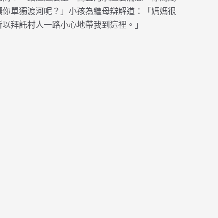
讓你單獨渡河呢？」小孩為繼母辯解道：「媽媽很
所以拜託村人一路小心地帶我到這裡。」