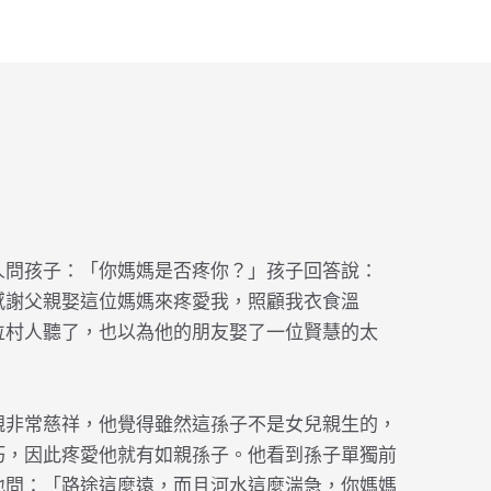
人問孩子：「你媽媽是否疼你？」孩子回答說：
感謝父親娶這位媽媽來疼愛我，照顧我衣食溫
位村人聽了，也以為他的朋友娶了一位賢慧的太
親非常慈祥，他覺得雖然這孫子不是女兒親生的，
巧，因此疼愛他就有如親孫子。他看到孫子單獨前
地問：「路途這麼遠，而且河水這麼湍急，你媽媽