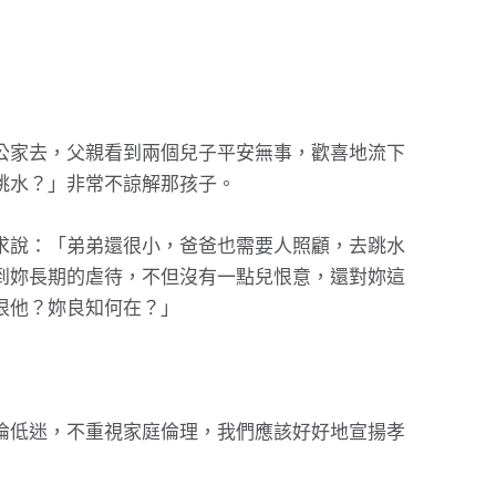
公家去，父親看到兩個兒子平安無事，歡喜地流下
跳水？」非常不諒解那孩子。
求說：「弟弟還很小，爸爸也需要人照顧，去跳水
到妳長期的虐待，不但沒有一點兒恨意，還對妳這
恨他？妳良知何在？」
淪低迷，不重視家庭倫理，我們應該好好地宣揚孝