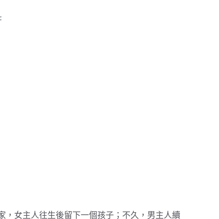
家，女主人往生後留下一個孩子；不久，男主人續