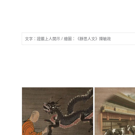
文字：證嚴上人開示 / 繪圖：《靜思人文》陳敏政