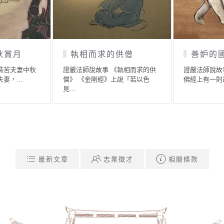
小鳥與阿育王
金羅漢
》
證嚴法師說故事 《小鳥與阿育
證嚴法師說故事 《金羅漢
王》 印度有一個古老的小故…
有一位農夫，原本過著安
最新文章
志業徵才
相關條款