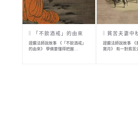
執相而求的供僧
善妒的國王
證嚴法師說故事 《執相而求的供
證嚴法師說故事 《善妒的國王
僧》 《金剛經》上說「若以色
佛經上有一則故事 ── 在…
見…