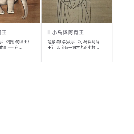
虔誠的力量
美女與醜女
》 從前
證嚴法師說故事 《虔誠的力量》
證嚴法師說故事 《
…
我們每天以最虔誠的心入…
天地萬物，都是在時