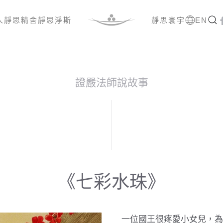
人
靜思精舍
靜思淨斯
靜思寰宇
EN
證嚴法師說故事
《七彩水珠》
一位國王很疼愛小女兒，為