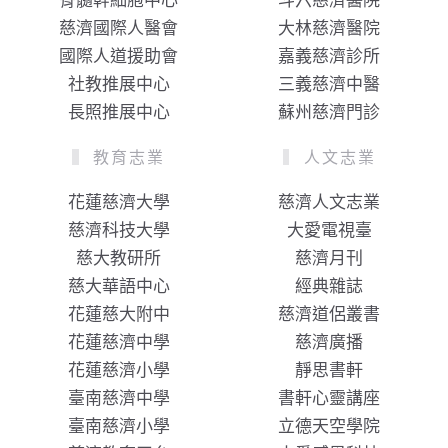
骨髓幹細胞中心
斗六慈濟醫院
慈濟國際人醫會
大林慈濟醫院
國際人道援助會
嘉義慈濟診所
社教推展中心
三義慈濟中醫
長照推展中心
蘇州慈濟門診
教育志業
人文志業
花蓮慈濟大學
慈濟人文志業
慈濟科技大學
大愛電視臺
慈大教研所
慈濟月刊
慈大華語中心
經典雜誌
花蓮慈大附中
慈濟道侶叢書
花蓮慈濟中學
慈濟廣播
花蓮慈濟小學
靜思書軒
臺南慈濟中學
書軒心靈講座
臺南慈濟小學
立德天空學院