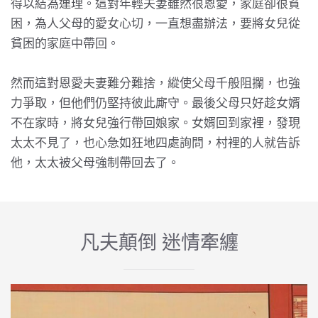
得以結為連理。這對年輕夫妻雖然很恩愛，家庭卻很貧
困，為人父母的愛女心切，一直想盡辦法，要將女兒從
貧困的家庭中帶回。
然而這對恩愛夫妻難分難捨，縱使父母千般阻攔，也強
力爭取，但他們仍堅持彼此廝守。最後父母只好趁女婿
不在家時，將女兒強行帶回娘家。女婿回到家裡，發現
太太不見了，也心急如狂地四處詢問，村裡的人就告訴
他，太太被父母強制帶回去了。
凡夫顛倒 迷情牽纏