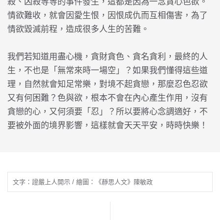
殺、凶殺等等的事件發生，這都是因為一念貪心色欲。
情欲難收，就會因愛生恨，因恨成仇而互相傷害，為了
情欲毀滅前程，造成很多人生的苦難。
我們若知道用盡心機，貪財貪色、貪名貪利，最終的人
生，不也是「無常來時一場空」？如果我們懂得這些道
理，自然就會知足常樂，對境不起貪戀，那麼忍色忍欲
又有何困難？色與欲，根本不會在內心產生作用，沒有
貪戀的心，又何須要「忍」？所以要將心念調適好，不
要被外面的境界影響，這樣就會天天平安，時時快樂！
文字：證嚴上人開示 / 繪圖：《靜思人文》陳敏政