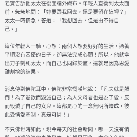
老實告訴他太太在後面牆外織布。年輕人直衝到太太面
前，急急地問：「妳要跟我回去，還是要留在這裡？」
太太一時情急，答道：「我想回去，但是由不得自
己。」
這位年輕人一聽，心想：兩個人想要好好的生活，過著
平順沒有困擾的日子，卻無法完成心願！所以，他就拿
出刀子刺死太太，而自己也同歸於盡。這就是因為恩愛
難割捨的結果。
消息傳到佛陀耳中，佛陀非常慨嘆地說：「凡夫就是顛
倒！為了愛欲而毀滅自己；為人父母者也是為了愛，反
而毀滅了自己的女兒。這都是心的一念無明所造成，彼
此受情愛牽制，真是可憐！」
不只佛世時如此，現今每天的社會新聞，哪一天沒有情