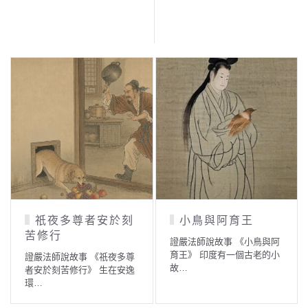
祇夜多尊者安於刻
小鳥與阿育王
苦修行
證嚴法師說故事 《小鳥與阿
育王》 印度有一個古老的小
證嚴法師說故事 《祇夜多尊
故…
者安於刻苦修行》 生在安逸
環…