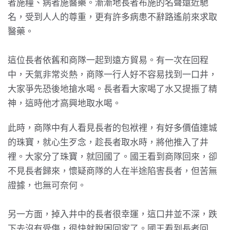
者施糧、病者施醫藥。漸漸地長者布施的名聲遠近馳
名，受到人人的尊重，更有許多病患不辭路遙前來求取
醫藥。
這位長者依舊和商隊一起到遠方貿易。有一次在回程
中，天氣非常炎熱，商隊一行人好不容易找到一口井，
大家爭先恐後地搶水喝。長者看大家喝了水又提振了精
神，這時他才高興地取水喝。
此時，商隊中有人看見長者的包袱裡，有好多價值連城
的珠寶，就心生歹念，趁長者取水時，將他推入了井
裡。大家分了珠寶，就回國了。國王看到商隊回來，卻
不見長者歸來，懷疑商隊的人在半途陷害長者，但苦無
證據，也無可奈何。
另一方面，掉入井中的長者很幸運，這口井並不深，跌
下去沒有受傷，很快就脫困回家了。國王看到長者回