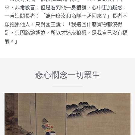
來，非常歡喜，但是看到他一身狼狽，心中更加疑惑，
一直追問長者：「為什麼沒和商隊一起回來？」長者不
願拖累他人，只對國王說：「我這回什麼寶物都沒得
到，只因路途遙遠，所以才這麼狼狽，是我自己沒有福
氣。」
悲心憫念一切眾生