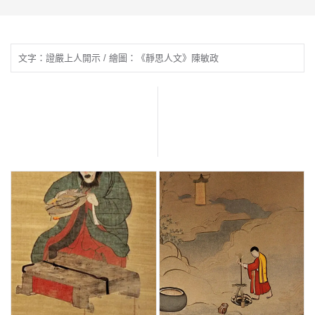
文字：證嚴上人開示 / 繪圖：《靜思人文》陳敏政