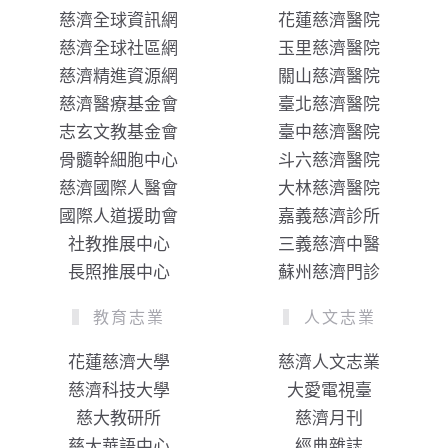
慈濟全球資訊網
花蓮慈濟醫院
慈濟全球社區網
玉里慈濟醫院
慈濟精進資源網
關山慈濟醫院
慈濟醫療基金會
臺北慈濟醫院
志玄文教基金會
臺中慈濟醫院
骨髓幹細胞中心
斗六慈濟醫院
慈濟國際人醫會
大林慈濟醫院
國際人道援助會
嘉義慈濟診所
社教推展中心
三義慈濟中醫
長照推展中心
蘇州慈濟門診
教育志業
人文志業
花蓮慈濟大學
慈濟人文志業
慈濟科技大學
大愛電視臺
慈大教研所
慈濟月刊
慈大華語中心
經典雜誌