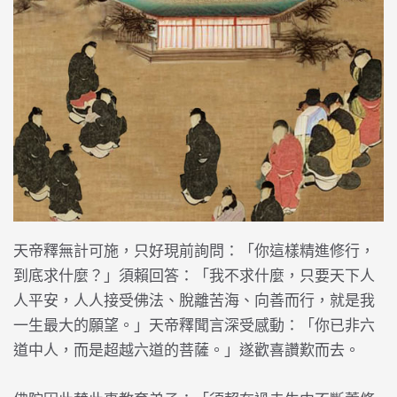
天帝釋無計可施，只好現前詢問：「你這樣精進修行，
到底求什麼？」須賴回答：「我不求什麼，只要天下人
人平安，人人接受佛法、脫離苦海、向善而行，就是我
一生最大的願望。」天帝釋聞言深受感動：「你已非六
道中人，而是超越六道的菩薩。」遂歡喜讚歎而去。