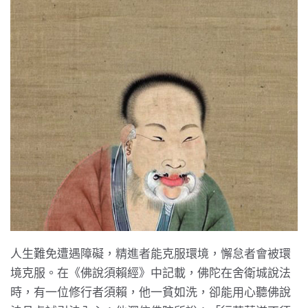
人生難免遭遇障礙，精進者能克服環境，懈怠者會被環
境克服。在《佛說須賴經》中記載，佛陀在舍衛城說法
時，有一位修行者須賴，他一貧如洗，卻能用心聽佛說