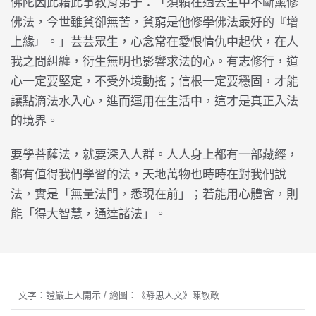
佛陀因此藉此事教育弟子：「須賴在過去生中不斷薰修
佛法，今世雖貧卻無苦，貧窮是他修學佛法最好的『增
上緣』。」芸芸眾生，心念常在愛恨情仇中起伏，在人
我之間糾纏，衍生無明也影響求法的心。有志修行，道
心一定要堅定，不受外境動搖；信根一定要穩固，才能
讓點滴法水入心，進而運用在生活中，這才是真正入法
的境界。
要學菩薩法，就要深入人群。人人身上都有一部藏經，
都有值得我們學習的法，天地萬物也時時在對我們說
法，實是「無量法門，悉現在前」；若能用心體會，則
能「得大智慧，通達諸法」。
文字：證嚴上人開示 / 繪圖：《靜思人文》陳敏政