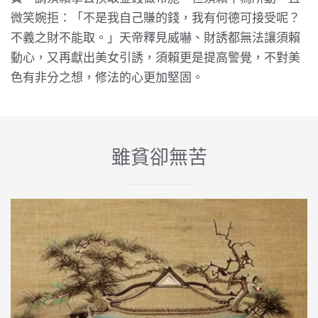
微笑婉拒：「不是我自己賺的錢，我有何德可接受呢？
不義之財不能取。」天帝釋見威嚇、財誘都無法讓須賴
動心，又再獻出美女引誘，須賴更是提高警覺，不對美
色有非分之想，修法的心更加堅固。
雖貧卻無苦