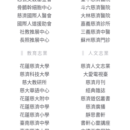
骨髓幹細胞中心
斗六慈濟醫院
慈濟國際人醫會
大林慈濟醫院
國際人道援助會
嘉義慈濟診所
社教推展中心
三義慈濟中醫
長照推展中心
蘇州慈濟門診
教育志業
人文志業
花蓮慈濟大學
慈濟人文志業
慈濟科技大學
大愛電視臺
慈大教研所
慈濟月刊
慈大華語中心
經典雜誌
花蓮慈大附中
慈濟道侶叢書
花蓮慈濟中學
慈濟廣播
花蓮慈濟小學
靜思書軒
臺南慈濟中學
書軒心靈講座