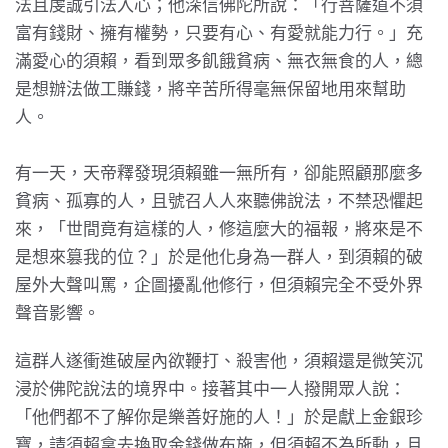
法且虔誠引法入心；他深信佛陀所說：「行菩薩道不須
富有錢財、擁有權勢，只要有心、有愛就能力行。」充
滿愛心的須賴，看到眾多飢餓貧病、無衣無食的人，總
是想辦法做工賺錢，將辛苦所得毫無保留地用來幫助
人。
有一天，天帝釋發現須賴雖一無所有，卻能照顧那麼多
貧病、孤寡的人，且號召人人來聽佛說法，不禁恐懼起
來，「世間竟有這樣的人，修這麼大的福報，將來是不
是想來篡我的位？」於是他化身為一群人，到須賴的破
屋外大聲叫罵，企圖擾亂他修行，但須賴完全不受外界
聲音影響。
這群人遂衝進破屋內欲鞭打、殺害他，須賴還是微笑沉
浸於佛陀說法的境界中。接著其中一人撥開眾人說：
「他們都不了解你是樂善好施的人！」於是獻上金銀珍
寶，請須賴拿去換取金錢做布施，但須賴不為所動，且