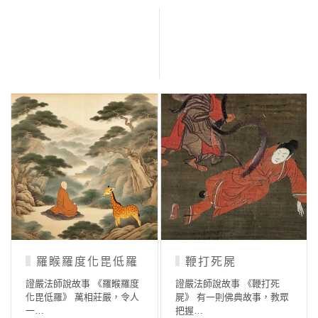
羅睺羅度化毘低羅
鞭打死屍
證嚴法師說故事 《羅睺羅度
證嚴法師說故事 《鞭打死
化毘低羅》 萬相莊嚴，令人
屍》 有一則佛典故事，教眾
一…
把握…