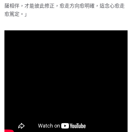
薩相伴，才能彼此修正，愈走方向愈明確，這念心愈走
愈篤定。」