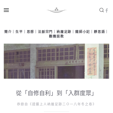
Skip to main content
簡介
｜
生平
｜
思想
｜
法脈宗門
｜
衲履足跡
｜
隨師小記
｜
靜思語
｜
觀機逗教
從「自修自利」到「入群度眾」
恭錄自《證嚴上人衲履足跡二Ｏ一八年冬之卷》