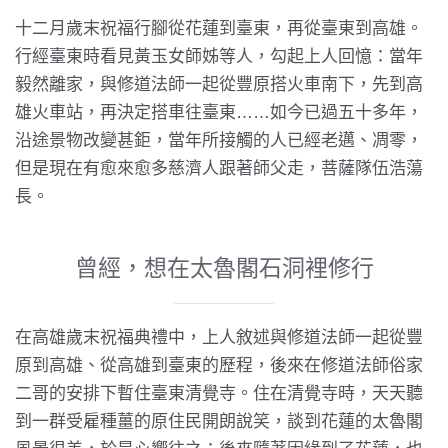
十二月歲末祝福行腳從花蓮到臺東，再從臺東到高雄。
行經臺東時看見黃玉女師姊等人，勾起上人回憶：當年
毅然離家，與修道法師一起從豐原搭火車南下，先到高
雄火車站，再決定搭車往臺東……如今已過五十多年，
沿途景物改變甚鉅，當年所接觸的人已經老邁、凋零，
但是現在有愈來愈多慈濟人跟著師父走，菩薩隊伍浩蕩
長。
曾經，想在太魯閣石洞裡修行
在高雄歲末祝福典禮中，上人敘述與修道法師一起從豐
原到高雄、從高雄到臺東的歷程，後來在修道法師俗家
二哥的安排下暫住臺東清覺寺。住在清覺寺時，天天聽
到一群受雇種薑的原住民開朗說笑，談到花蓮的太魯閣