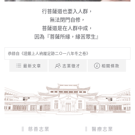
行菩薩道也要入人群，
無法閉門自修，
菩薩道是在人群中成，
因為『菩薩所緣，緣苦眾生』
恭錄自《證嚴上人衲履足跡二Ｏ一八年冬之卷》
最新文章
志業徵才
相關條款
慈善志業
醫療志業