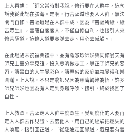
上人再述：「師父當時對我說，修行要在人群中，這句
話我從此記在腦海。是啊，行菩薩道也要入人群，無法
閉門自修，菩薩道是在人群中成，因為『菩薩所緣，緣
苦眾生』，菩薩自度度人，不僅自修自利，也接引人來
修菩薩道，這條大道要實際去走、用心去感觸。」
在此場歲末祝福典禮中，並有羅淑珍師姊與同修翁天有
師兄上臺分享見證，投入慈濟做志工，導正了師兄的惡
習，讓黑白的人生變彩色，讓惡劣的家庭氣氛變得和樂
圓滿。上人說，不只是翁師兄因為慈濟轉迷為悟，許多
師兄師姊也因為有人走到身邊呼喚、接引，終於找回了
自性。
上人教眾，菩薩走入人群中度眾生，受到度化的人要再
走入人群去作見證、去度他人，用自己的經驗把迷失的
人喚醒，接引回正道，「從迷途走回覺道，還是要有菩