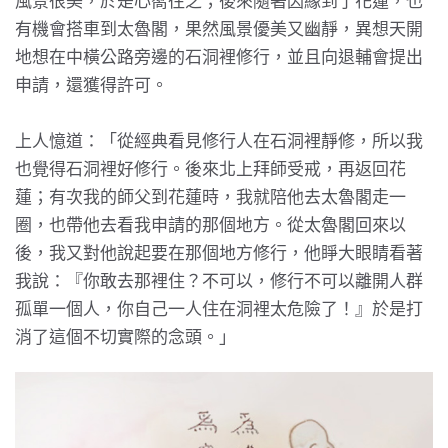
風景很美，於是心嚮往之；後來隨著因緣到了花蓮，也
有機會搭車到太魯閣，果然風景優美又幽靜，異想天開
地想在中橫公路旁邊的石洞裡修行，並且向退輔會提出
申請，還獲得許可。
上人憶道：「從經典看見修行人在石洞裡靜修，所以我
也覺得石洞裡好修行。後來北上拜師受戒，再返回花
蓮；有次我的師父到花蓮時，我就陪他去太魯閣走一
圈，也帶他去看我申請的那個地方。從太魯閣回來以
後，我又對他說起要在那個地方修行，他睜大眼睛看著
我說：『你敢去那裡住？不可以，修行不可以離開人群
孤單一個人，你自己一人住在洞裡太危險了！』於是打
消了這個不切實際的念頭。」