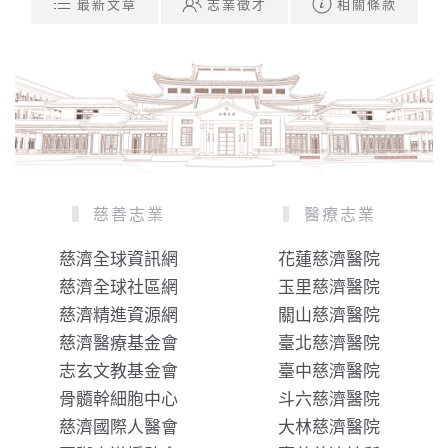
最新文章
志業徵才
相關條款
慈善志業
醫療志業
慈濟全球資訊網
花蓮慈濟醫院
慈濟全球社區網
玉里慈濟醫院
慈濟精進資源網
關山慈濟醫院
慈濟醫療基金會
臺北慈濟醫院
志玄文教基金會
臺中慈濟醫院
骨髓幹細胞中心
斗六慈濟醫院
慈濟國際人醫會
大林慈濟醫院