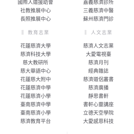
國際人道援助會
嘉義慈濟診所
社教推展中心
三義慈濟中醫
長照推展中心
蘇州慈濟門診
教育志業
人文志業
花蓮慈濟大學
慈濟人文志業
慈濟科技大學
大愛電視臺
慈大教研所
慈濟月刊
慈大華語中心
經典雜誌
花蓮慈大附中
慈濟道侶叢書
花蓮慈濟中學
慈濟廣播
花蓮慈濟小學
靜思書軒
臺南慈濟中學
書軒心靈講座
臺南慈濟小學
立德天空學院
慈濟教育平台
大愛感恩科技