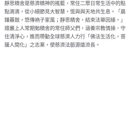
靜思精舍是
慈濟
精神的搖籃，常住二眾日常生活中的點
點滴滴，從小細節見大智慧，恆與與天地共生息。「晨
鐘暮鼓，悠傳衲子
家風
；靜思精舍，結來法華因緣。」
證嚴上人
常期勉精舍的常住師父們，涵養宗教情操、守
住清淨心，進而帶動全球慈濟人力行「佛法生活化，菩
薩人間化」之志業，使慈濟法脈源遠流長。
靜思精舍與慈濟世界