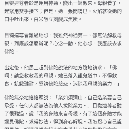
目犍連尊者於是運用神通，變出一缽飯來。母親看了，
趕緊用雙手接下；但是，她一張開嘴巴，火焰就從她的
口中吐出來，白米飯立刻變成焦炭。
目犍連尊者難過地想，我雖然神通第一，卻無法解救母
親，到底該怎麼辦呢？心念一動，他心想，我應該去求
佛陀。
出定後，他馬上趕到佛陀說法的地方跪地請求，「佛
啊！請您救救我的母親，她已落入餓鬼道中，不得飲
食，飢餓難耐，懇請佛陀慈悲，消除我母親的業力。」
佛陀無奈地搖搖頭說：「業如須彌山，自己造業要自己
承受，任何人都無法為他人拔除業力。」目犍連尊者聽
了很難過，說「我的身體來自母親，有了這個身體才能
遇見佛陀，求得妙法，得到身心解脫。我怎忍心自己證