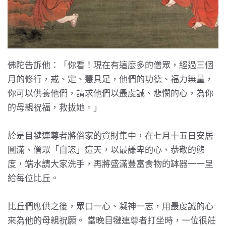
佛陀告訴他：「你看！現在有這麼多的僧眾，經過三個
月的修行，戒、定、慧具足，他們的功德、福力無量，
你可以供養他們，請求他們以最虔誠、悲憫的心，為你
的母親祝福，救拔她。」
於是目犍連尊者將俗家的資財集中，在七月十五日安居
圓滿、僧眾「自恣」這天，以最謙卑的心、恭敬的態
度，端水請大家洗手，再將盛滿豐富食物的缽器一一呈
給每位比丘。
比丘們應供之後，眾口一心、凝神一志，用最虔誠的心
來為他的母親祝願。 當晚目犍連尊者打坐時，一位很莊