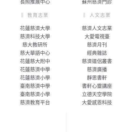
長照推展中心
蘇州慈濟門診
教育志業
人文志業
花蓮慈濟大學
慈濟人文志業
慈濟科技大學
大愛電視臺
慈大教研所
慈濟月刊
慈大華語中心
經典雜誌
花蓮慈大附中
慈濟道侶叢書
花蓮慈濟中學
慈濟廣播
花蓮慈濟小學
靜思書軒
臺南慈濟中學
書軒心靈講座
臺南慈濟小學
立德天空學院
慈濟教育平台
大愛感恩科技