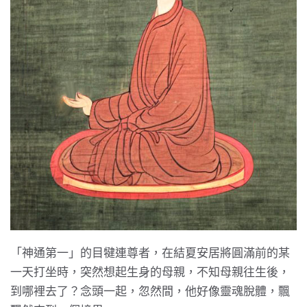
「神通第一」的目犍連尊者，在結夏安居將圓滿前的某
一天打坐時，突然想起生身的母親，不知母親往生後，
到哪裡去了？念頭一起，忽然間，他好像靈魂脫體，飄