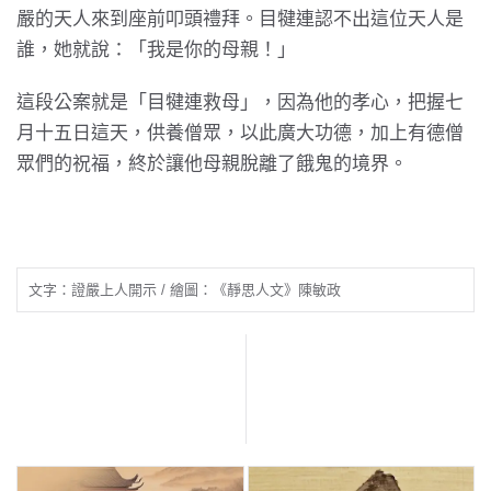
嚴的天人來到座前叩頭禮拜。目犍連認不出這位天人是
誰，她就說：「我是你的母親！」
這段公案就是「目犍連救母」，因為他的孝心，把握七
月十五日這天，供養僧眾，以此廣大功德，加上有德僧
眾們的祝福，終於讓他母親脫離了餓鬼的境界。
文字：證嚴上人開示 / 繪圖：《靜思人文》陳敏政