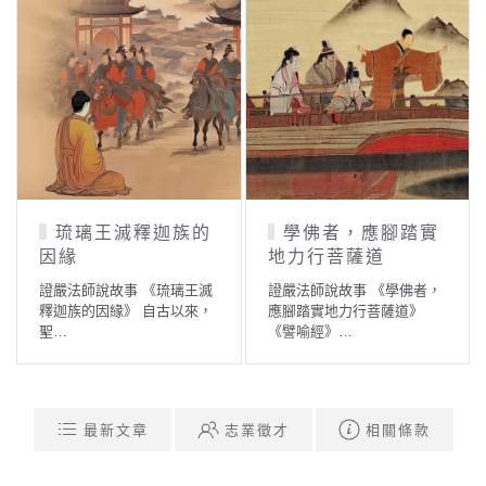
琉璃王滅釋迦族的
學佛者，應腳踏實
因緣
地力行菩薩道
證嚴法師說故事 《琉璃王滅
證嚴法師說故事 《學佛者，
釋迦族的因緣》 自古以來，
應腳踏實地力行菩薩道》
聖…
《譬喻經》…
最新文章
志業徵才
相關條款