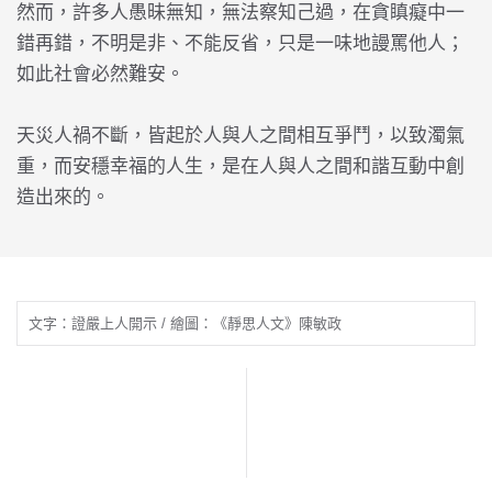
然而，許多人愚昧無知，無法察知己過，在貪瞋癡中一
錯再錯，不明是非、不能反省，只是一味地謾罵他人；
如此社會必然難安。
天災人禍不斷，皆起於人與人之間相互爭鬥，以致濁氣
重，而安穩幸福的人生，是在人與人之間和諧互動中創
造出來的。
文字：證嚴上人開示 / 繪圖：《靜思人文》陳敏政