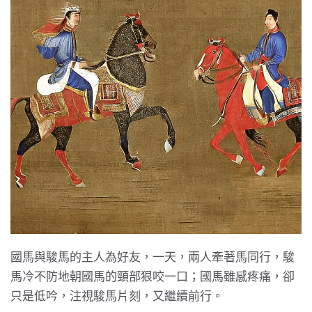
國馬與駿馬的主人為好友，一天，兩人牽著馬同行，駿
馬冷不防地朝國馬的頸部狠咬一口；國馬雖感疼痛，卻
只是低吟，注視駿馬片刻，又繼續前行。