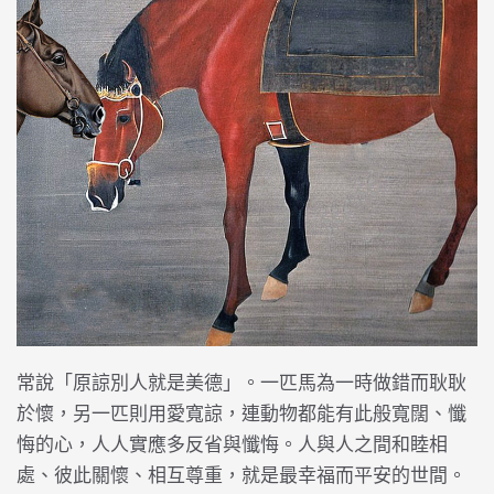
常說「原諒別人就是美德」。一匹馬為一時做錯而耿耿
於懷，另一匹則用愛寬諒，連動物都能有此般寬闊、懺
悔的心，人人實應多反省與懺悔。人與人之間和睦相
處、彼此關懷、相互尊重，就是最幸福而平安的世間。