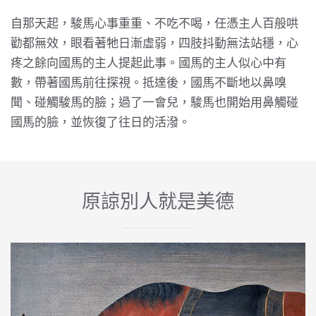
自那天起，駿馬心事重重、不吃不喝，任憑主人百般哄
勸都無效，眼看著牠日漸虛弱，四肢抖動無法站穩，心
疼之餘向國馬的主人提起此事。國馬的主人似心中有
數，帶著國馬前往探視。抵達後，國馬不斷地以鼻嗅
聞、碰觸駿馬的臉；過了一會兒，駿馬也開始用鼻觸碰
國馬的臉，並恢復了往日的活潑。
原諒別人就是美德