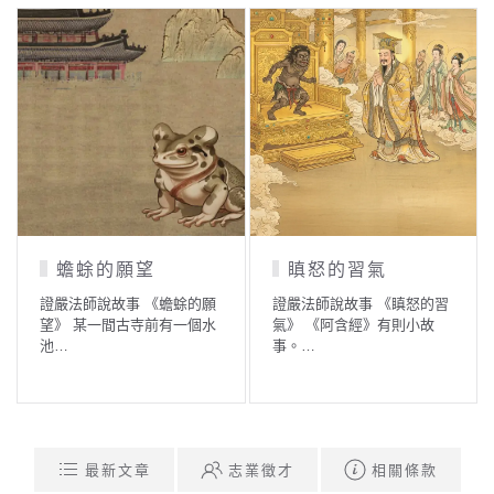
蟾蜍的願望
瞋怒的習氣
證嚴法師說故事 《蟾蜍的願
證嚴法師說故事 《瞋怒的習
望》 某一間古寺前有一個水
氣》 《阿含經》有則小故
池…
事。…
最新文章
志業徵才
相關條款