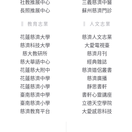
社教推展中心
三義慈濟中醫
長照推展中心
蘇州慈濟門診
教育志業
人文志業
花蓮慈濟大學
慈濟人文志業
慈濟科技大學
大愛電視臺
慈大教研所
慈濟月刊
慈大華語中心
經典雜誌
花蓮慈大附中
慈濟道侶叢書
花蓮慈濟中學
慈濟廣播
花蓮慈濟小學
靜思書軒
臺南慈濟中學
書軒心靈講座
臺南慈濟小學
立德天空學院
慈濟教育平台
大愛感恩科技