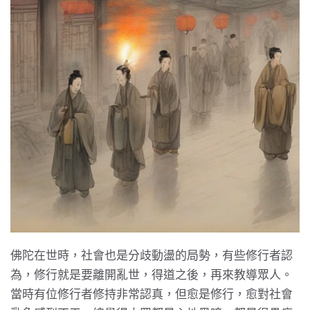
佛陀在世時，社會也是分歧動盪的局勢，有些修行者認
為，修行就是要離開亂世，得道之後，再來教導眾人。
當時有位修行者修持非常認真，但愈是修行，愈對社會