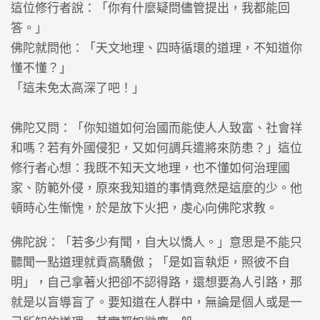
這位修行者說：「你有什麼疑問儘管提出，我都能回
答。」
佛陀就問他：「天文地理、四時循環的道理，不知道你
懂不懂？」
「這未免太高深了吧！」
佛陀又問：「你知道如何治國而能使人人致富、社會祥
和嗎？若有外國侵犯，又如何調兵遣將來防患？」這位
修行者心想：我既不知天文地理，也不懂如何治理國
家、防範外侵，原來我知道的事情竟然是這麼的少。他
頓時心生慚愧，於是放下火把，虔心向佛陀求教。
佛陀說：「若多少有聞，自大以憍人。」意思是不能只
聽聞一點道理就貢高驕傲；「是如盲執炬，照彼不自
明」，自己拿著火把卻不認得路，還想要為人引路，那
就是以盲導盲了。要知道在人群中，無論是個人或是一