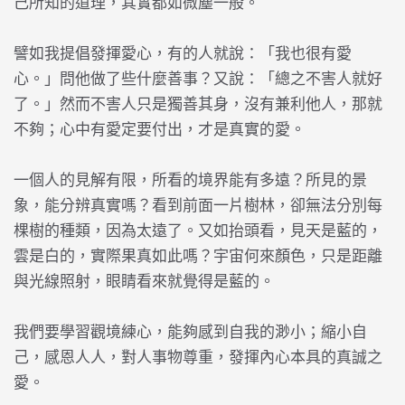
己所知的道理，其實都如微塵一般。
譬如我提倡發揮愛心，有的人就說：「我也很有愛
心。」問他做了些什麼善事？又說：「總之不害人就好
了。」然而不害人只是獨善其身，沒有兼利他人，那就
不夠；心中有愛定要付出，才是真實的愛。
一個人的見解有限，所看的境界能有多遠？所見的景
象，能分辨真實嗎？看到前面一片樹林，卻無法分別每
棵樹的種類，因為太遠了。又如抬頭看，見天是藍的，
雲是白的，實際果真如此嗎？宇宙何來顏色，只是距離
與光線照射，眼睛看來就覺得是藍的。
我們要學習觀境練心，能夠感到自我的渺小；縮小自
己，感恩人人，對人事物尊重，發揮內心本具的真誠之
愛。