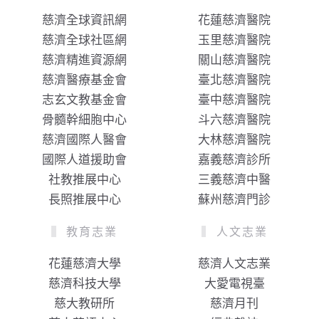
慈濟全球資訊網
花蓮慈濟醫院
慈濟全球社區網
玉里慈濟醫院
慈濟精進資源網
關山慈濟醫院
慈濟醫療基金會
臺北慈濟醫院
志玄文教基金會
臺中慈濟醫院
骨髓幹細胞中心
斗六慈濟醫院
慈濟國際人醫會
大林慈濟醫院
國際人道援助會
嘉義慈濟診所
社教推展中心
三義慈濟中醫
長照推展中心
蘇州慈濟門診
教育志業
人文志業
花蓮慈濟大學
慈濟人文志業
慈濟科技大學
大愛電視臺
慈大教研所
慈濟月刊