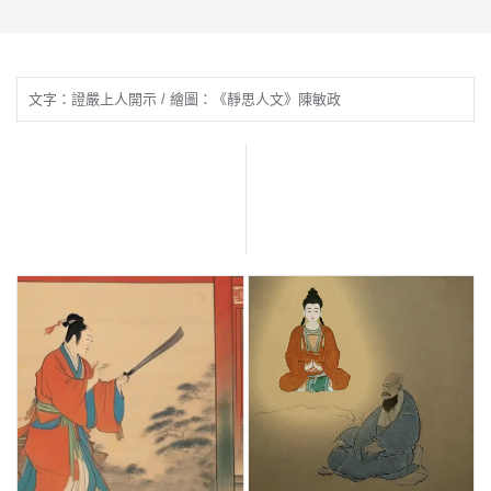
文字：證嚴上人開示 / 繪圖：《靜思人文》陳敏政