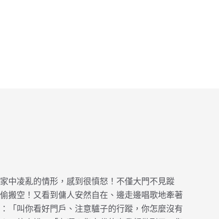
家中凌亂的情形，感到很憤怒！不僅大門不見蹤
偷搬空！又看到傭人安然自在、邊走邊唱歌地牽著
：「叫你看好門戶、注意驢子的行蹤，你怎麼沒有