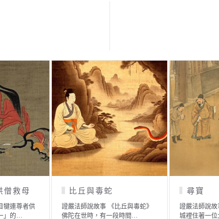
」的傭人
猴群的因緣果報
貧苦夫
執著「名相」
證嚴法師說故事 《猴群的因緣果
證嚴法師說故
一個故…
報》 佛在世時，一位弟子…
賞月》 有一