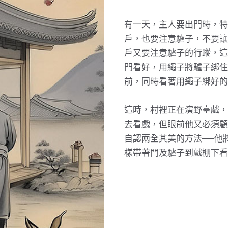
有一天，主人要出門時，特
戶，也要注意驢子，不要讓
戶又要注意驢子的行蹤，這
門看好，用繩子將驢子綁住
前，同時看著用繩子綁好的
這時，村裡正在演野臺戲，
去看戲，但眼前他又必須顧
自認兩全其美的方法──他
樣帶著門及驢子到戲棚下看