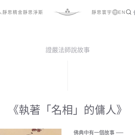
人
靜思精舍
靜思淨斯
靜思寰宇
EN
證嚴法師說故事
《執著「名相」的傭人》
佛典中有一個故事 ──