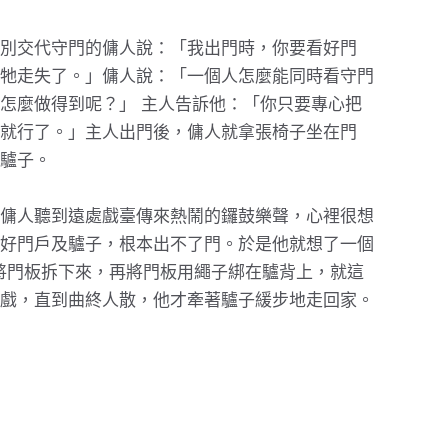
別交代守門的傭人說：「我出門時，你要看好門
牠走失了。」傭人說：「一個人怎麼能同時看守門
怎麼做得到呢？」 主人告訴他：「你只要專心把
就行了。」主人出門後，傭人就拿張椅子坐在門
驢子。
傭人聽到遠處戲臺傳來熱鬧的鑼鼓樂聲，心裡很想
好門戶及驢子，根本出不了門。於是他就想了一個
將門板拆下來，再將門板用繩子綁在驢背上，就這
戲，直到曲終人散，他才牽著驢子緩步地走回家。