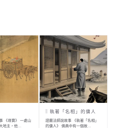
妻中秋賞月
剎帝利與婆羅門的比賽
施
事 《貧苦夫妻中秋
證嚴法師說故事 《剎帝利與婆羅
證嚴法師
對貧苦夫妻，…
門的比賽》 在無量劫之前…
久以前