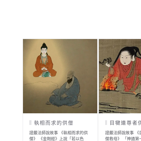
尋寶
執著「名相
證嚴法師說故事 《尋寶》 一處山
證嚴法師說故事 《
城裡住著一位大地主，他…
的傭人》 佛典中有