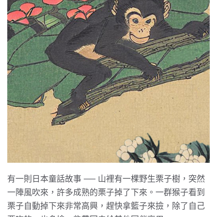
有一則日本童話故事 ── 山裡有一棵野生栗子樹，突然
一陣風吹來，許多成熟的栗子掉了下來。一群猴子看到
栗子自動掉下來非常高興，趕快拿籃子來撿，除了自己