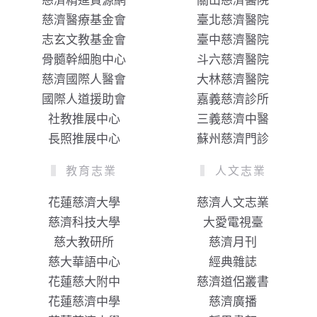
慈濟精進資源網
關山慈濟醫院
慈濟醫療基金會
臺北慈濟醫院
志玄文教基金會
臺中慈濟醫院
骨髓幹細胞中心
斗六慈濟醫院
慈濟國際人醫會
大林慈濟醫院
國際人道援助會
嘉義慈濟診所
社教推展中心
三義慈濟中醫
長照推展中心
蘇州慈濟門診
教育志業
人文志業
花蓮慈濟大學
慈濟人文志業
慈濟科技大學
大愛電視臺
慈大教研所
慈濟月刊
慈大華語中心
經典雜誌
花蓮慈大附中
慈濟道侶叢書
花蓮慈濟中學
慈濟廣播