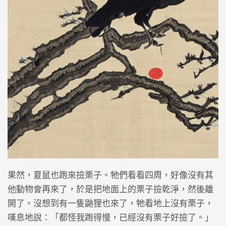
果然，夏鼠也跑來撿栗子。牠們看看四周，好像沒有其
他動物會再來了，於是把地面上的栗子撿乾淨，然後離
開了。沒想到有一隻鼬狸也來了，牠看地上沒有栗子，
嘆息地說：「都怪我跑得慢，已經沒有栗子好撿了。」