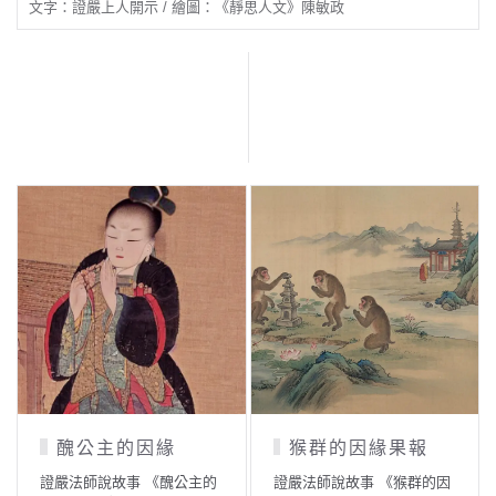
文字：證嚴上人開示 / 繪圖：《靜思人文》陳敏政
醜公主的因緣
猴群的因緣果報
證嚴法師說故事 《醜公主的
證嚴法師說故事 《猴群的因