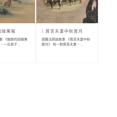
因緣果報
貧苦夫妻中秋賞月
賞
事 《猴群的因緣果
證嚴法師說故事 《貧苦夫妻中秋
證嚴法
時，一位弟子…
賞月》 有一對貧苦夫妻，…
子》 
興…