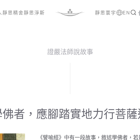
人
靜思精舍
靜思淨斯
靜思寰宇
EN
證嚴法師說故事
學佛者，應腳踏實地力行菩薩
《譬喻經》中有一段故事，敘述學佛者，若