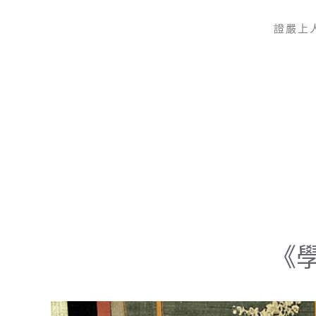
證嚴上
Skip to main content
《