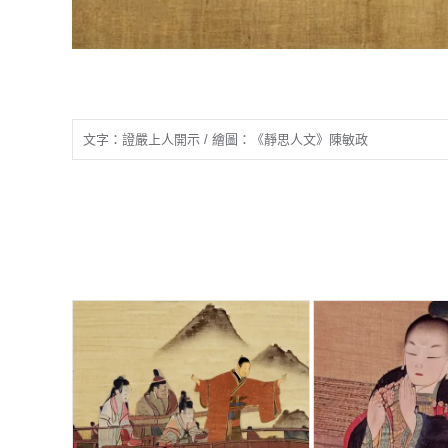
文字：證嚴上人開示 / 繪圖：《靜思人文》陳敏政