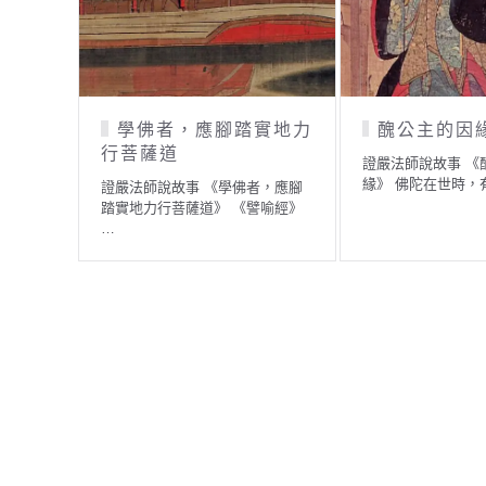
學佛者，應腳踏實地力
醜公主的因
行菩薩道
證嚴法師說故事 《
緣》 佛陀在世時，
證嚴法師說故事 《學佛者，應腳
踏實地力行菩薩道》 《譬喻經》
…