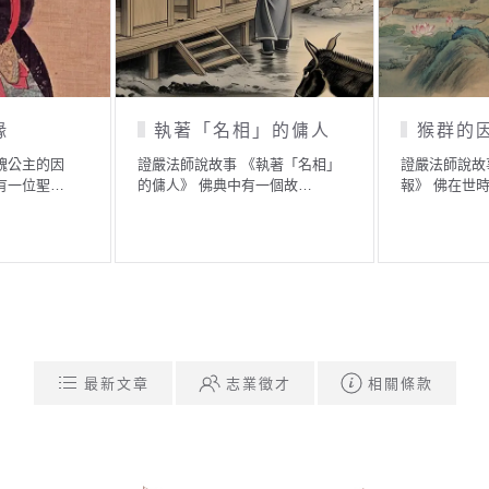
緣
執著「名相」的傭人
猴群的
醜公主的因
證嚴法師說故事 《執著「名相」
證嚴法師說故
有一位聖…
的傭人》 佛典中有一個故…
報》 佛在世
最新文章
志業徵才
相關條款