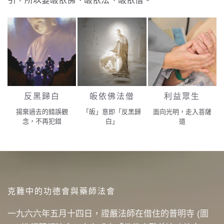
引，所以要皈依佛、皈依法、皈依僧。
反黑歸白
皈依佛法僧
利益眾生
揚棄過去的錯誤觀
「皈」意即「反黑歸
面向光明，走入菩薩
念，不再犯錯
白」
道
克難中的功德會與藥師法會
一九六六年五月十四日，證嚴法師在借住的普明寺 (圖