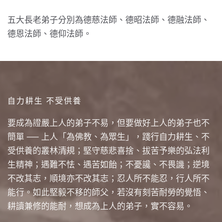
五大長老弟子分別為德慈法師、德昭法師、德融法師、
德恩法師、德仰法師。
自力耕生 不受供養
要成為證嚴上人的弟子不易，但要做好上人的弟子也不
簡單 ── 上人「為佛教、為眾生」，踐行自力耕生、不
受供養的叢林清規；堅守慈悲喜捨、拔苦予樂的弘法利
生精神；遇難不怯、遇苦如飴；不憂讒、不畏譏；逆境
不改其志，順境亦不改其志；忍人所不能忍，行人所不
能行。如此堅毅不移的師父，若沒有刻苦耐勞的覺悟、
耕讀兼修的能耐，想成為上人的弟子，實不容易。