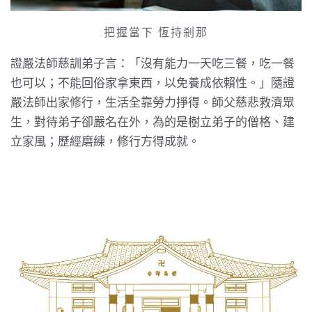
把握當下 恆持剎那
證嚴法師慈訓弟子言：「沒有能力一天吃三餐，吃一餐
也可以；不能回俗家拿東西，以免養成依賴性。」隨證
嚴法師出家修行，生活全靠勞力掙得。師父慈悲救濟眾
生，對待弟子卻嚴名在外，為的是樹立弟子的僧格、建
立家風；歷經磨練，修行方得成就。