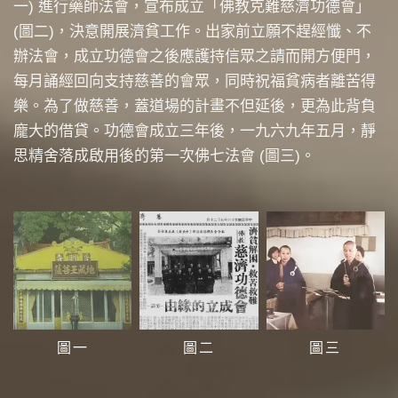
一) 進行藥師法會，宣布成立「佛教克難慈濟功德會」
(圖二)，決意開展濟貧工作。出家前立願不趕經懺、不
辦法會，成立功德會之後應護持信眾之請而開方便門，
每月誦經回向支持慈善的會眾，同時祝福貧病者離苦得
樂。為了做慈善，蓋道場的計畫不但延後，更為此背負
龐大的借貸。功德會成立三年後，一九六九年五月，靜
思精舍落成啟用後的第一次佛七法會 (圖三)。
圖一
圖二
圖三