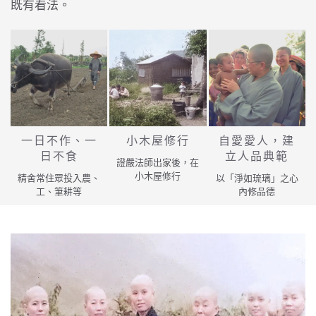
既有看法。
一日不作、一
小木屋修行
自愛愛人，建
日不食
立人品典範
證嚴法師出家後，在
小木屋修行
精舍常住眾投入農、
以「淨如琉璃」之心
工、筆耕等
內修品德