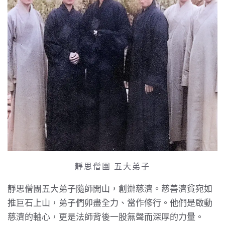
靜思僧團 五大弟子
靜思僧團五大弟子隨師開山，創辦慈濟。慈善濟貧宛如
推巨石上山，弟子們卯盡全力、當作修行。他們是啟動
慈濟的軸心，更是法師背後一股無聲而深厚的力量。