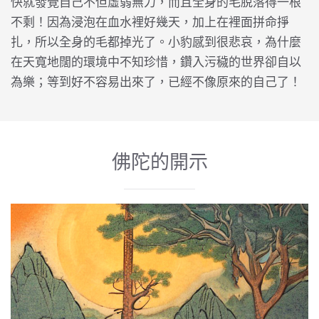
快就發覺自己不但虛弱無力，而且全身的毛脫落得一根
不剩！因為浸泡在血水裡好幾天，加上在裡面拼命掙
扎，所以全身的毛都掉光了。小豹感到很悲哀，為什麼
在天寬地闊的環境中不知珍惜，鑽入污穢的世界卻自以
為樂；等到好不容易出來了，已經不像原來的自己了！
佛陀的開示