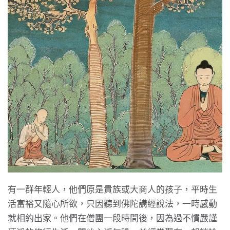
有一群年輕人，他們原是貴族或大商人的孩子，平時生
活富裕又隨心所欲，只因聽到佛陀講經說法，一時感動
就相約出家。他們在僧團一段時間後，因為過不慣嚴謹