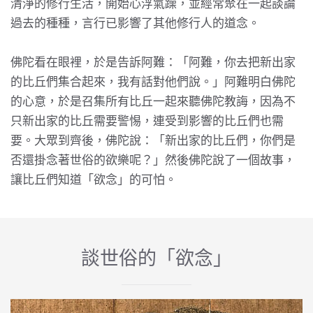
清淨的修行生活，開始心浮氣躁，並經常聚在一起談論
過去的種種，言行已影響了其他修行人的道念。
佛陀看在眼裡，於是告訴阿難：「阿難，你去把新出家
的比丘們集合起來，我有話對他們說。」阿難明白佛陀
的心意，於是召集所有比丘一起來聽佛陀教誨，因為不
只新出家的比丘需要警惕，連受到影響的比丘們也需
要。大眾到齊後，佛陀說：「新出家的比丘們，你們是
否還掛念著世俗的欲樂呢？」然後佛陀說了一個故事，
讓比丘們知道「欲念」的可怕。
談世俗的「欲念」