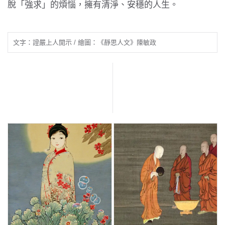
脫「強求」的煩惱，擁有清淨、安穩的人生。
文字：證嚴上人開示 / 繪圖：《靜思人文》陳敏政