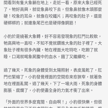
間看到有隻大象躺在地上，走近一看，原來大象已經死
了。牠好高興，就從象鼻咬下去，但象鼻就像木頭那麼
硬！咬象的耳朵，就像在咬鐵片；再咬象的肚子，還是
硬梆梆的；就連象尾巴也是硬得像鋼筋！
小豹於是繞著大象轉，好不容易發現象的肛門比較軟，
牠高興地一直咬，不知不覺就鑽進大象的肚子裡了。大
象肚子裡有很多內臟，牠在裡面大吃特吃，吃飽了就
睡，口渴就喝象屍腹中的血水，餓了又繼續吃。
過了幾天，死象的身體受到太陽照射，表皮風乾了，肛
門也緊縮了。小豹發覺裡面的空間愈來愈狹窄，就著急
地在裡面亂闖。過了幾天，下了一場大雨，死象的身體
膨脹、腐爛了，小豹使盡全身的力氣才衝了出來。
「外面的世界多麼寬闊、自由啊！」小豹很快樂，但很