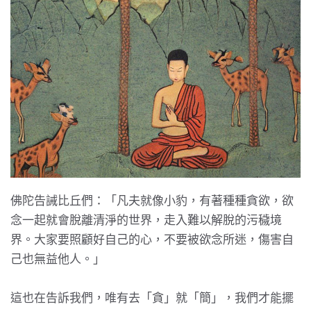
佛陀告誡比丘們：「凡夫就像小豹，有著種種貪欲，欲
念一起就會脫離清淨的世界，走入難以解脫的污穢境
界。大家要照顧好自己的心，不要被欲念所迷，傷害自
己也無益他人。」
這也在告訴我們，唯有去「貪」就「簡」，我們才能擺