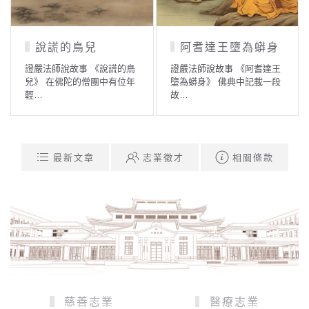
說謊的鳥兒
阿耆達王墮為蟒身
證嚴法師說故事 《說謊的鳥
證嚴法師說故事 《阿耆達王
兒》 在佛陀的僧團中有位年
墮為蟒身》 佛典中記載一段
輕…
故…
最新文章
志業徵才
相關條款
慈善志業
醫療志業