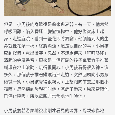
但是，小男孩的身體還是愈來愈衰弱。有一天，他忽然
呼吸困難，陷入昏迷。朦朧恍惚中，他好像從床上起
身，走進庭院，看到一些花即將凋謝，他領悟到人的生
命就像花朵一樣，終將消逝，這是很自然的事。小男孩
感到釋懷，露出微笑。忽然，不遠處傳來「叮叮咚咚」
清脆的金屬聲音，原來是一個可愛的孩子拿著竹子推著
鐵環在地上滾動，玩得很開心！小男孩看得很入神。沒
多久，那個孩子推著鐵環漸漸走遠，突然回頭向小男孩
微微一笑，小男孩覺得很親切，正想跑向前去追那個小
孩時，忽然聽到母親在叫他，就醒了過來。原來當時他
已停止呼吸，所以母親非常焦慮地叫喚他。
小男孩氣若游絲地說出剛才看見的境界，母親悲傷地