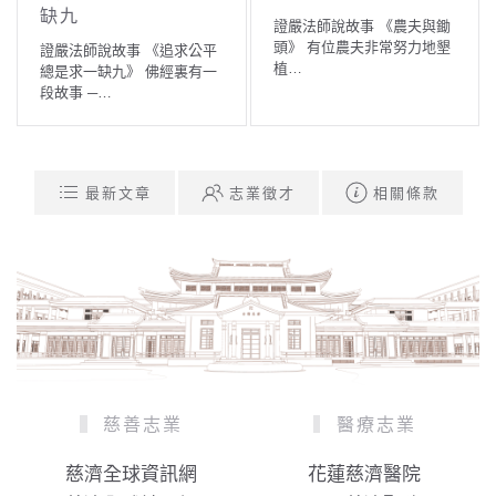
缺九
證嚴法師說故事 《農夫與鋤
頭》 有位農夫非常努力地墾
證嚴法師說故事 《追求公平
植…
總是求一缺九》 佛經裏有一
段故事 ─…
最新文章
志業徵才
相關條款
慈善志業
醫療志業
慈濟全球資訊網
花蓮慈濟醫院