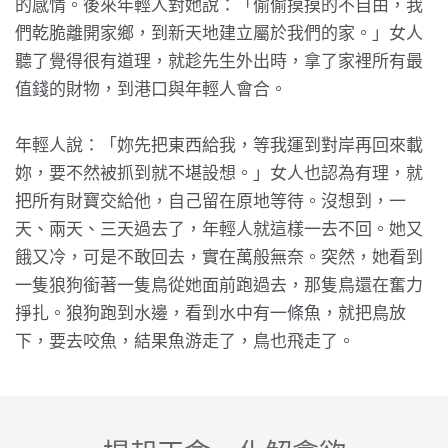
的感情。後來年輕人對她說：「偷偷摸摸的不自由，我
們乾脆離開家鄉，到新天地建立屬於我們的家。」女人
聽了覺得很有道理，就趁先生外出時，拿了家裡所有最
值錢的財物，到港口與年輕人會合。
年輕人說：「妳先把東西給我，等我運到對岸再回來載
妳，要不然被抓到就不堪設想。」女人也認為有理，就
把所有財寶交給他，自己留在原地等待。沒想到，一
天、兩天、三天過去了，年輕人就這樣一去不回。她又
餓又冷，可是不敢回去，實在萬般無奈。突然，她看到
一隻狼狗銜著一隻鳥從她面前跑過去，那隻鳥還在奮力
掙扎。狼狗跑到水邊，看到水中有一條魚，就把鳥放
下，要去咬魚，結果魚游走了，鳥也飛走了。