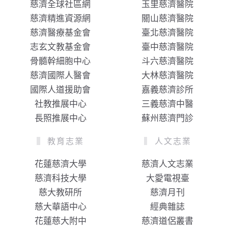
慈濟全球社區網
玉里慈濟醫院
慈濟精進資源網
關山慈濟醫院
慈濟醫療基金會
臺北慈濟醫院
志玄文教基金會
臺中慈濟醫院
骨髓幹細胞中心
斗六慈濟醫院
慈濟國際人醫會
大林慈濟醫院
國際人道援助會
嘉義慈濟診所
社教推展中心
三義慈濟中醫
長照推展中心
蘇州慈濟門診
教育志業
人文志業
花蓮慈濟大學
慈濟人文志業
慈濟科技大學
大愛電視臺
慈大教研所
慈濟月刊
慈大華語中心
經典雜誌
花蓮慈大附中
慈濟道侶叢書