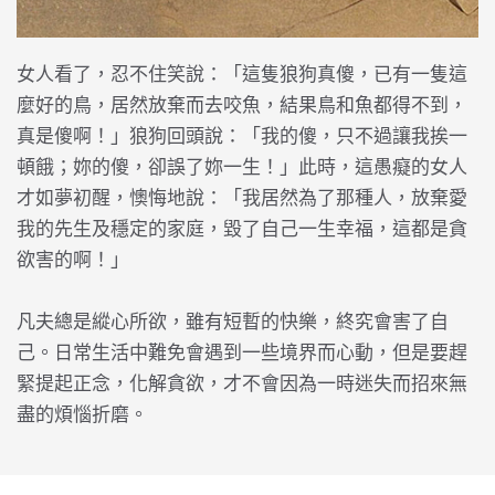
女人看了，忍不住笑說：「這隻狼狗真傻，已有一隻這
麼好的鳥，居然放棄而去咬魚，結果鳥和魚都得不到，
真是傻啊！」狼狗回頭說：「我的傻，只不過讓我挨一
頓餓；妳的傻，卻誤了妳一生！」此時，這愚癡的女人
才如夢初醒，懊悔地說：「我居然為了那種人，放棄愛
我的先生及穩定的家庭，毀了自己一生幸福，這都是貪
欲害的啊！」
凡夫總是縱心所欲，雖有短暫的快樂，終究會害了自
己。日常生活中難免會遇到一些境界而心動，但是要趕
緊提起正念，化解貪欲，才不會因為一時迷失而招來無
盡的煩惱折磨。