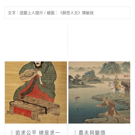
文字：證嚴上人開示 / 繪圖：《靜思人文》陳敏政
追求公平 總是求一
農夫與鋤頭