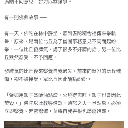
廣納不同意見，合力成就諸事。
有一則佛典故事 ──
有一天，佛陀在林中靜坐，聽到耆陀精舍裡傳來爭執
聲。原來，是兩位比丘為了僧團事務意見不同而起紛
爭。一位比丘發脾氣，講了很多不好聽的話；另一位比
丘默然忍受，不予回應。
發脾氣的比丘後來察覺自我過失，前來向默忍的比丘懺
悔，卻不被接受，眾比丘因此議論紛紛。
「譬如用瓢子盛酥油點燈，火燒得愈旺，瓢子也會因此
焚毀。」佛陀以此教導僧眾，瞋怒之火一旦點燃，必須
立即察覺、趕緊熄滅，莫將自我善根也燃燒殆盡。