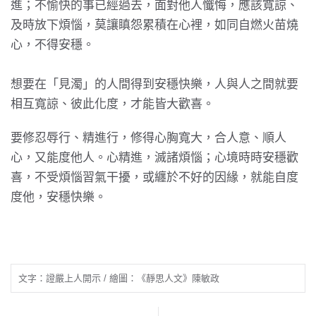
進；不愉快的事已經過去，面對他人懺悔，應該寬諒、
及時放下煩惱，莫讓瞋怨累積在心裡，如同自燃火苗燒
心，不得安穩。
想要在「見濁」的人間得到安穩快樂，人與人之間就要
相互寬諒、彼此化度，才能皆大歡喜。
要修忍辱行、精進行，修得心胸寬大，合人意、順人
心，又能度他人。心精進，滅諸煩惱；心境時時安穩歡
喜，不受煩惱習氣干擾，或纏於不好的因緣，就能自度
度他，安穩快樂。
文字：證嚴上人開示 / 繪圖：《靜思人文》陳敏政