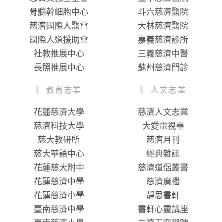
骨髓幹細胞中心
斗六慈濟醫院
慈濟國際人醫會
大林慈濟醫院
國際人道援助會
嘉義慈濟診所
社教推展中心
三義慈濟中醫
長照推展中心
蘇州慈濟門診
教育志業
人文志業
花蓮慈濟大學
慈濟人文志業
慈濟科技大學
大愛電視臺
慈大教研所
慈濟月刊
慈大華語中心
經典雜誌
花蓮慈大附中
慈濟道侶叢書
花蓮慈濟中學
慈濟廣播
花蓮慈濟小學
靜思書軒
臺南慈濟中學
書軒心靈講座