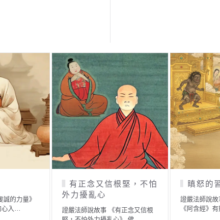
有正念又信根堅，不怕
瞋怒的
外力擾亂心
虔誠的力量》
證嚴法師說故
的心入…
《阿含經》有
證嚴法師說故事 《有正念又信根
堅，不怕外力擾亂心》 佛…