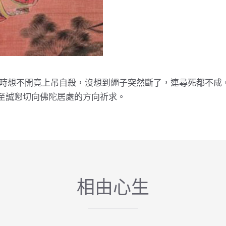
時想不開竟上吊自殺，沒想到繩子突然斷了，連尋死都不成
掌，至誠懇切向佛陀居處的方向祈求。
相由心生