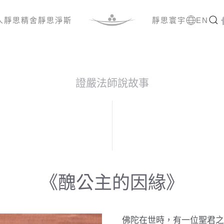
人
靜思精舍
靜思淨斯
靜思寰宇
EN
證嚴法師說故事
《醜公主的因緣》
佛陀在世時，有一位聖君之