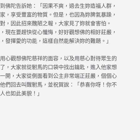
到佛陀告訴她：「因果不爽，過去生妳造福人群，
家，享受豐富的物質。但是，也因為妳脾氣暴躁，
對，因此招來醜陋之報，大家見了妳就會害怕。
，現在要趕快從心懺悔，好好觀想佛的相好莊嚴，
，發揮愛的功能，這樣自然能解決妳的難題。」
用心觀想佛陀慈祥的面容，以及用慈心對待眾生的
了，大家就從駙馬的口袋中找出鑰匙，進入他家想
一開，大家從側面看到公主非常端正莊嚴，個個心
他們回去叫醒駙馬，並祝賀說：「恭喜你呀！你不
人也如此美貌！」