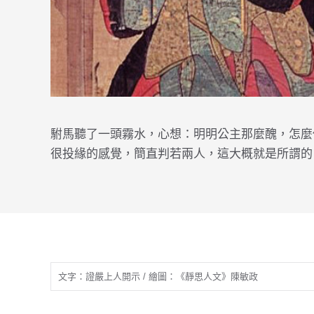
駙馬聽了一頭霧水，心想：明明公主那麼醜，怎麼
很投緣的感覺，簡直判若兩人，這大概就是所謂的
文字：證嚴上人開示 / 繪圖：《靜思人文》陳敏政