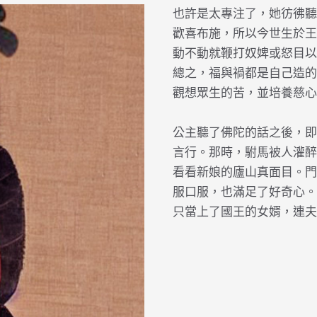
也許是太專注了，她彷彿聽
歡喜布施，所以今世生於王
動不動就鞭打奴婢或怒目以
總之，福與禍都是自己造的
觀想眾生的苦，並培養慈心
公主聽了佛陀的話之後，即
言行。那時，駙馬被人灌醉
看看新娘的廬山真面目。門
服口服，也滿足了好奇心。
只當上了國王的女婿，連夫