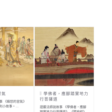
習氣
學佛者，應腳踏實地力
天
行菩薩道
事 《瞋怒的習氣》
證嚴法
則小故事。…
陀》 
證嚴法師說故事 《學佛者，應腳
踏實地力行菩薩道》 《譬喻經》