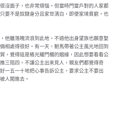
很沒面子，也非常煩惱。但當時門當戶對的人家都
只要不是奴隸身分且家世清白，即使家境貧窮，也
，他雖落魄流浪到此地，不過他出身望族也願意娶
倆相處得很好。有一天，駙馬帶著公主風光地回到
賀，覺得這是樁光耀門楣的姻緣，因此想要看看公
推三阻四，不讓公主出來見人，親友們都覺得奇
好一五一十地把心事告訴公主，要求公主不要出
被人闖進去。