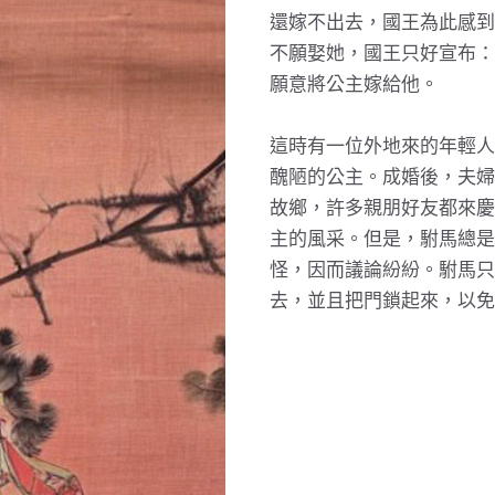
還嫁不出去，國王為此感到
不願娶她，國王只好宣布：
願意將公主嫁給他。
這時有一位外地來的年輕人
醜陋的公主。成婚後，夫婦
故鄉，許多親朋好友都來慶
主的風采。但是，駙馬總是
怪，因而議論紛紛。駙馬只
去，並且把門鎖起來，以免