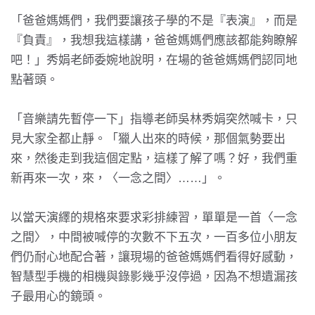
「爸爸媽媽們，我們要讓孩子學的不是『表演』，而是
『負責』，我想我這樣講，爸爸媽媽們應該都能夠瞭解
吧！」秀娟老師委婉地說明，在場的爸爸媽媽們認同地
點著頭。
「音樂請先暫停一下」指導老師吳林秀娟突然喊卡，只
見大家全都止靜。「獵人出來的時候，那個氣勢要出
來，然後走到我這個定點，這樣了解了嗎？好，我們重
新再來一次，來，〈一念之間〉……」。
以當天演繹的規格來要求彩排練習，單單是一首〈一念
之間〉，中間被喊停的次數不下五次，一百多位小朋友
們仍耐心地配合著，讓現場的爸爸媽媽們看得好感動，
智慧型手機的相機與錄影幾乎沒停過，因為不想遺漏孩
子最用心的鏡頭。