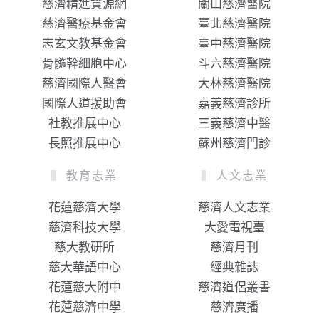
慈濟精進資源網
關山慈濟醫院
慈濟醫療基金會
臺北慈濟醫院
志玄文教基金會
臺中慈濟醫院
骨髓幹細胞中心
斗六慈濟醫院
慈濟國際人醫會
大林慈濟醫院
國際人道援助會
嘉義慈濟診所
社教推展中心
三義慈濟中醫
長照推展中心
蘇州慈濟門診
教育志業
人文志業
花蓮慈濟大學
慈濟人文志業
慈濟科技大學
大愛電視臺
慈大教研所
慈濟月刊
慈大華語中心
經典雜誌
花蓮慈大附中
慈濟道侶叢書
花蓮慈濟中學
慈濟廣播