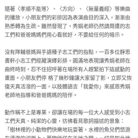
隨著〈孝順不能等〉、〈方向〉、〈無量義經〉等樂曲
的播放，小朋友們的彩排因為表演曲目的深入，漸漸由
熟悉轉為生疏。雖然發現了，秀娟老師仍然請周遭的志
工們和爸爸媽媽們用心看就好，不要給任何的暗示。
沒有隊輔爸媽與手語種子志工們的指點，一百多位靜思
書軒小志工們經藏演繹彩排，圓滿地表現讓秀娟老師在
曲終時刻，忍不住招呼著在場所有人趕緊拍下這感動的
畫面。小朋友們停 格了幾秒鐘讓大家留了影，立即又恢
復天真活潑的一面，以肢體語言「我愛你」來感恩秀娟
老師地指導和爸爸媽媽的陪伴。
動作稱不上是專業，卻讓在場的每一位大人感受到小志
工們天真、純潔的心靈，彷彿看見歌詞描述的景象：
「樹林裡的小動物們快樂地玩耍著，水裡的魚兒們悠游