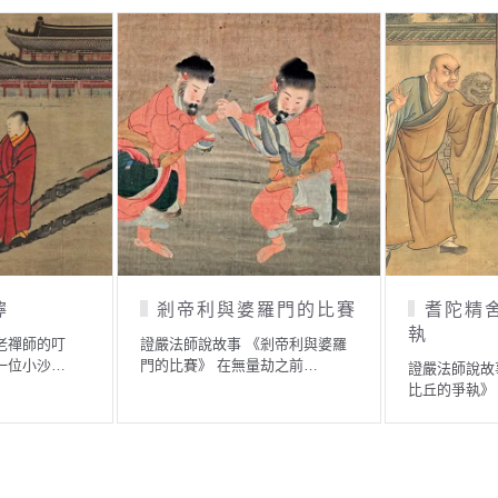
嚀
剎帝利與婆羅門的比賽
耆陀精
執
老禪師的叮
證嚴法師說故事 《剎帝利與婆羅
一位小沙…
門的比賽》 在無量劫之前…
證嚴法師說故
比丘的爭執》