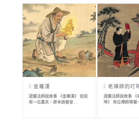
金羅漢
老禪師的叮
證嚴法師說故事 《金羅漢》 從前
證嚴法師說故事 《
有一位農夫，原本過著安…
嚀》 有位禪師帶著