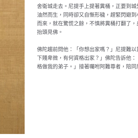
舍衛城走去。尼提手上提著糞桶，正要到城
油然而生，同時卻又自慚形穢，趕緊閃避到
而來，就在驚慌之餘，不慎將糞桶打翻了，
抬頭見佛。
佛陀趨前問他：「你想出家嗎？」尼提難以
下賤卑微，有何資格出家？」佛陀告訴他：
格做我的弟子。」接著囑咐阿難尊者，陪同