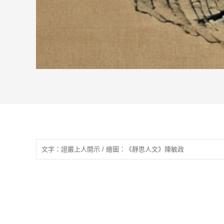
文字：證嚴上人開示 / 繪圖：《靜思人文》陳敏政