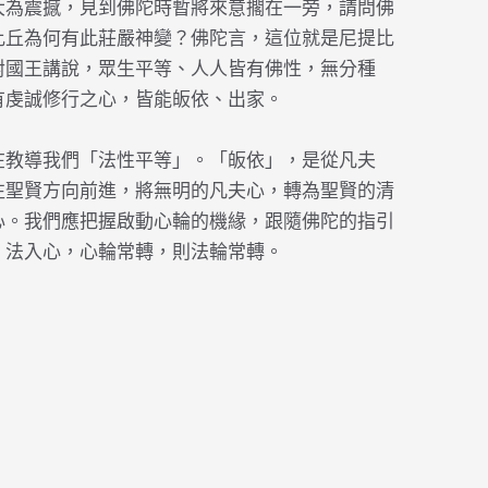
大為震撼，見到佛陀時暫將來意擱在一旁，請問佛
比丘為何有此莊嚴神變？佛陀言，這位就是尼提比
對國王講說，眾生平等、人人皆有佛性，無分種
有虔誠修行之心，皆能皈依、出家。
在教導我們「法性平等」。「皈依」，是從凡夫
往聖賢方向前進，將無明的凡夫心，轉為聖賢的清
心。我們應把握啟動心輪的機緣，跟隨佛陀的指引
；法入心，心輪常轉，則法輪常轉。