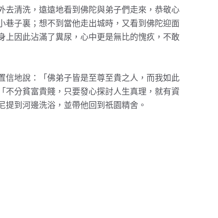
外去清洗，遠遠地看到佛陀與弟子們走來，恭敬心
小巷子裏；想不到當他走出城時，又看到佛陀迎面
身上因此沾滿了糞尿，心中更是無比的愧疚，不敢
置信地說：「佛弟子皆是至尊至貴之人，而我如此
「不分貧富貴賤，只要發心探討人生真理，就有資
尼提到河邊洗浴，並帶他回到祇園精舍。