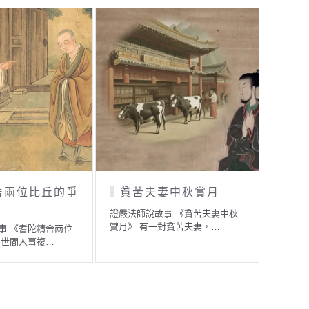
舍兩位比丘的爭
貧苦夫妻中秋賞月
說
證嚴法師說故事 《貧苦夫妻中秋
證嚴法
賞月》 有一對貧苦夫妻，…
在佛陀
事 《耆陀精舍兩位
 世間人事複…