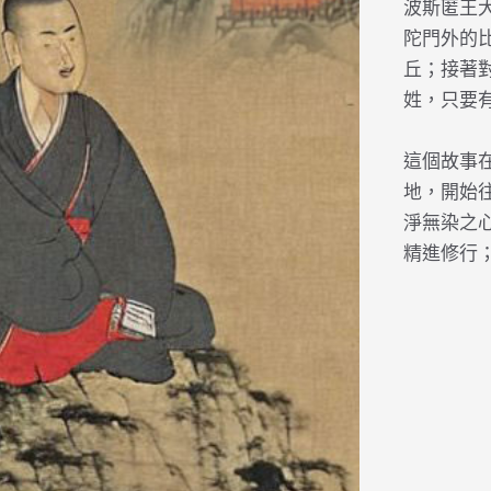
波斯匿王
陀門外的
丘；接著
姓，只要
這個故事
地，開始
淨無染之
精進修行