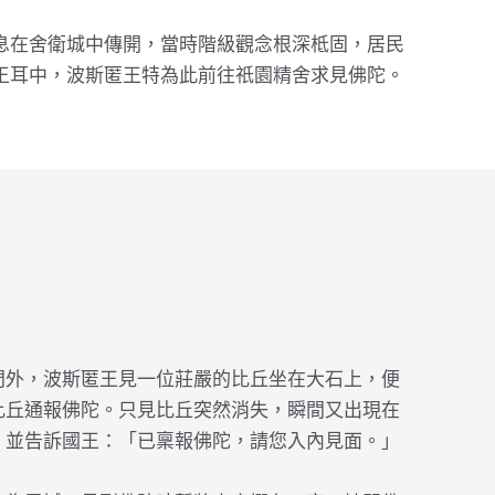
息在舍衛城中傳開，當時階級觀念根深柢固，居民
王耳中，波斯匿王特為此前往祇園精舍求見佛陀。
門外，波斯匿王見一位莊嚴的比丘坐在大石上，便
比丘通報佛陀。只見比丘突然消失，瞬間又出現在
，並告訴國王：「已稟報佛陀，請您入內見面。」