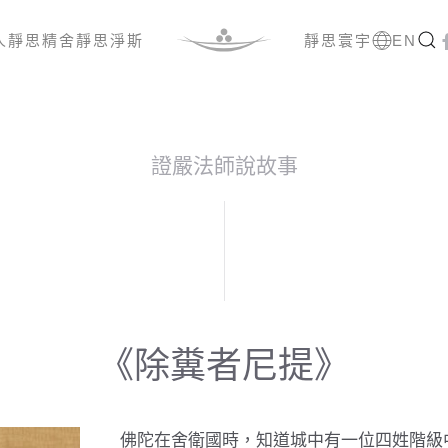
人
靜思精舍
靜思淨斯
靜思寰宇
EN
證嚴法師說故事
《除糞者尼提》
佛陀在舍衛國時，知道城中有一位四姓階級