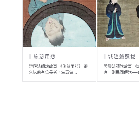
習氣
知福、惜福、再造福
撿栗
事 《瞋怒的習氣》
證嚴法師說故事 《知福、惜福、
證嚴法師
則小故事。…
再造福》 在日本的大本願…
則日本童