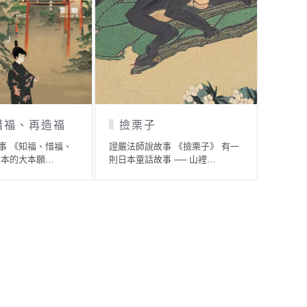
孝順的哥哥
阿耆達王墮為蟒身
嚴法師說故事 《孝順的哥哥》
證嚴法師說故事 《阿耆達王墮為
久以前，在日本一個小…
蟒身》 佛典中記載一段故…