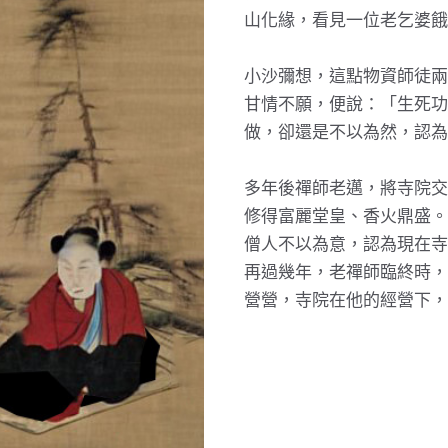
山化緣，看見一位老乞婆餓
小沙彌想，這點物資師徒兩
甘情不願，便說：「生死功
做，卻還是不以為然，認為
多年後禪師老邁，將寺院交
修得富麗堂皇、香火鼎盛。
僧人不以為意，認為現在寺
再過幾年，老禪師臨終時，
營營，寺院在他的經營下，