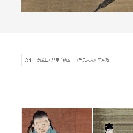
文字：證嚴上人開示 / 繪圖：《靜思人文》陳敏政