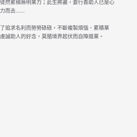
徒然累積無明業力；此生將盡，要行善助人已是心
......
了追求名利而勞勞碌碌，不斷複製煩惱、累積業
虔誠助人的好念，莫隨境界起伏而自障道業。