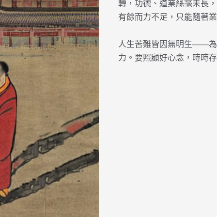
轉，功德、道業絲毫未長，
有餘而力不足，只能隨著業力而去
人生苦難皆因無明生——為
力。要照顧好心念，時時存