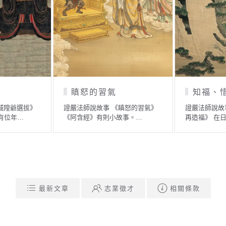
子
警惕無常 歡喜消業
說故事 《撿栗子》 有一
證嚴法師說故事 《警惕無常 歡喜
證
話故事 ── 山裡…
消業》 生病有時是一種…
很
最新文章
志業徵才
相關條款