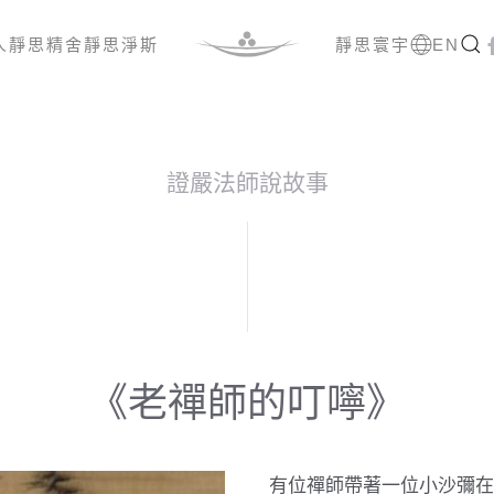
人
靜思精舍
靜思淨斯
靜思寰宇
EN
證嚴法師說故事
《老禪師的叮嚀》
有位禪師帶著一位小沙彌在