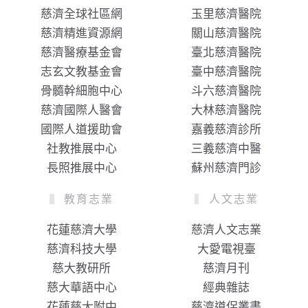
慈濟全球社區網
玉里慈濟醫院
慈濟精進資源網
關山慈濟醫院
慈濟醫療基金會
臺北慈濟醫院
志玄文教基金會
臺中慈濟醫院
骨髓幹細胞中心
斗六慈濟醫院
慈濟國際人醫會
大林慈濟醫院
國際人道援助會
嘉義慈濟診所
社教推展中心
三義慈濟中醫
長照推展中心
蘇州慈濟門診
教育志業
人文志業
花蓮慈濟大學
慈濟人文志業
慈濟科技大學
大愛電視臺
慈大教研所
慈濟月刊
慈大華語中心
經典雜誌
花蓮慈大附中
慈濟道侶叢書