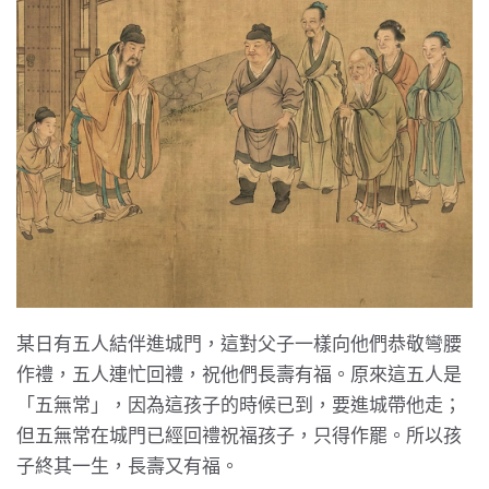
某日有五人結伴進城門，這對父子一樣向他們恭敬彎腰
作禮，五人連忙回禮，祝他們長壽有福。原來這五人是
「五無常」，因為這孩子的時候已到，要進城帶他走；
但五無常在城門已經回禮祝福孩子，只得作罷。所以孩
子終其一生，長壽又有福。