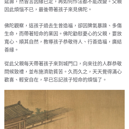
延壽，然皆言因緣已定，再如何作法都不能改變。父親
因此煩惱不已，最後帶著孩子來見佛陀。
佛陀觀察，這孩子過去生曾造福，卻因脾氣暴躁、多傷
生命，而帶著短命的業因。佛陀勸慰憂心的父親，要放
寬心、順其自然，教導孩子恭敬待人、行善造福，廣結
善緣。
從此父親每天帶著孩子來到城門口，向來往的人群恭敬
問候致禮，並布施濟助貧苦。久而久之，天天覺得滿心
歡喜、輕安自在，早已忘記孩子短命的煩惱了。