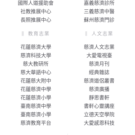
國際人道援助會
嘉義慈濟診所
社教推展中心
三義慈濟中醫
長照推展中心
蘇州慈濟門診
教育志業
人文志業
花蓮慈濟大學
慈濟人文志業
慈濟科技大學
大愛電視臺
慈大教研所
慈濟月刊
慈大華語中心
經典雜誌
花蓮慈大附中
慈濟道侶叢書
花蓮慈濟中學
慈濟廣播
花蓮慈濟小學
靜思書軒
臺南慈濟中學
書軒心靈講座
臺南慈濟小學
立德天空學院
慈濟教育平台
大愛感恩科技