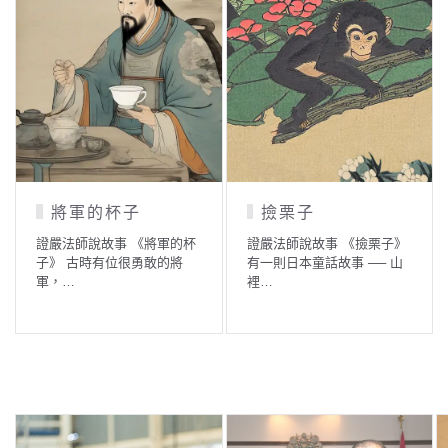
將軍的杯子
撿栗子
證嚴法師說故事 《將軍的杯
證嚴法師說故事 《撿栗子》
子》 古時有位很勇敢的將
有一則日本童話故事 ── 山
軍，…
裡…