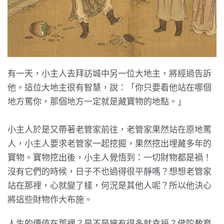
有一天，小主人去拜訪城中另一位大地主，將經過告訴
他。這位大地主很有智慧，說：「你只要看他站在哪個
地方罵你，那個地方一定就是藏寶物的地點。」
小主人於是又帶著老管家前往，老管家果然站在原地罵
人，小主人要求老管家一起挖掘，果然挖出埋藏多年的
寶物。寶物挖出後，小主人覺悟到：一切財物都是禍！
沒有它們的時候，日子不也過得很平靜嗎？想想老管家
站在那裡，心就變了樣，何況是其他人呢？所以他決心
將這些財物作大布施。
人生的價值在那裡？是不是擁有得多就幸福？佛陀教育