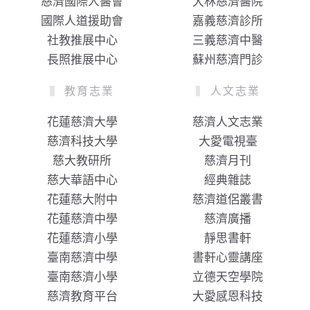
慈濟國際人醫會
大林慈濟醫院
國際人道援助會
嘉義慈濟診所
社教推展中心
三義慈濟中醫
長照推展中心
蘇州慈濟門診
教育志業
人文志業
花蓮慈濟大學
慈濟人文志業
慈濟科技大學
大愛電視臺
慈大教研所
慈濟月刊
慈大華語中心
經典雜誌
花蓮慈大附中
慈濟道侶叢書
花蓮慈濟中學
慈濟廣播
花蓮慈濟小學
靜思書軒
臺南慈濟中學
書軒心靈講座
臺南慈濟小學
立德天空學院
慈濟教育平台
大愛感恩科技