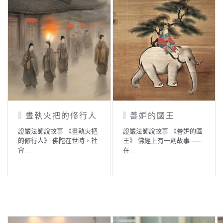
把牛奶「存」在牛
涉水渡河的求法者
肚裡
證嚴法師說故事 《涉水渡河
的求法者》 某一個時候，在
證嚴法師說故事 《把牛奶
一…
「存」在牛肚裡》 有一位養
牛人…