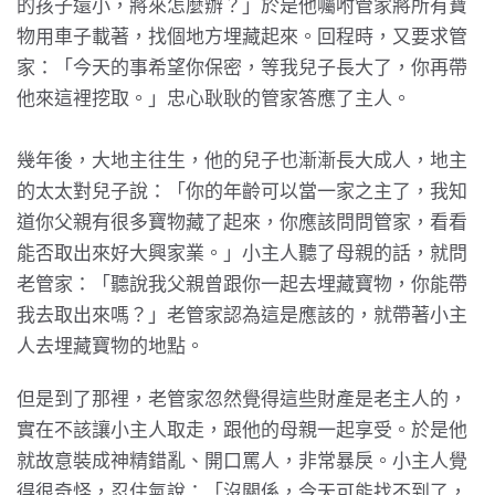
的孩子還小，將來怎麼辦？」於是他囑咐管家將所有寶
物用車子載著，找個地方埋藏起來。回程時，又要求管
家：「今天的事希望你保密，等我兒子長大了，你再帶
他來這裡挖取。」忠心耿耿的管家答應了主人。
幾年後，大地主往生，他的兒子也漸漸長大成人，地主
的太太對兒子說：「你的年齡可以當一家之主了，我知
道你父親有很多寶物藏了起來，你應該問問管家，看看
能否取出來好大興家業。」小主人聽了母親的話，就問
老管家：「聽說我父親曾跟你一起去埋藏寶物，你能帶
我去取出來嗎？」老管家認為這是應該的，就帶著小主
人去埋藏寶物的地點。
但是到了那裡，老管家忽然覺得這些財產是老主人的，
實在不該讓小主人取走，跟他的母親一起享受。於是他
就故意裝成神精錯亂、開口罵人，非常暴戾。小主人覺
得很奇怪，忍住氣說：「沒關係，今天可能找不到了，