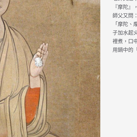
『摩陀』
師父又問
「摩陀、
子加水起
裡煮，口
用鍋中的