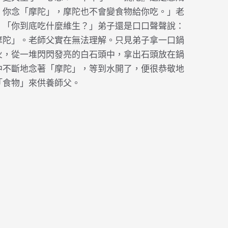
，你念「摩陀」，摩陀也不會變食物給你吃。」老
：「你到底吃什麼維生？」弟子還是口口聲聲說：
摩陀」。老師父實在無法理解。只見弟子拿一口鍋
火，從一堆閃閃發亮的白石頭中，拿出石頭放在鍋
中不斷地念著「摩陀」，等到水開了，便很恭敬地
「食物」來供養師父。