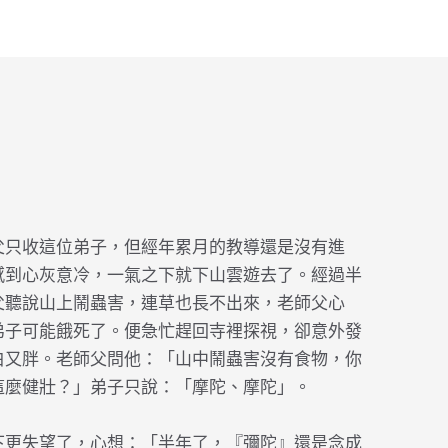
父只收這位弟子，但經年累月的教導還是沒有進
感到心灰意冷，一氣之下就下山雲遊去了。經過半
父聽說山上鬧蟲害，連草也長不出來，老師父心
弟子可能餓死了。便急忙趕回寺裡探視，卻意外發
白又胖。老師父問他：「山中鬧蟲害沒有食物，你
這麼健壯？」弟子只說：「摩陀、摩陀」。
下更失望了，心想：「半年了，『彌陀』還是念成