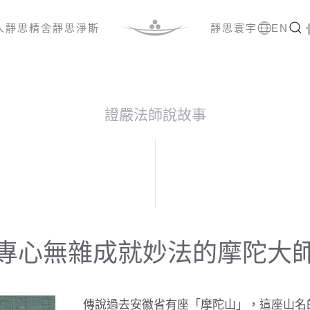
人
靜思精舍
靜思淨斯
靜思寰宇
EN
證嚴法師說故事
專心無雜成就妙法的摩陀大
傳說過去安徽省有座「摩陀山」，這座山名