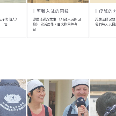
貧苦夫妻中秋賞月
阿難的洗澡水
嚴法師說故事 《貧苦夫妻中秋
證嚴法師說故事 《阿難的洗澡
月》 有一對貧苦夫妻，…
水》 阿難是佛陀的十大弟子…