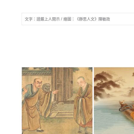
文字：證嚴上人開示 / 繪圖：《靜思人文》陳敏政