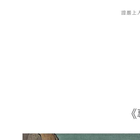
證嚴上
Skip to main content
《