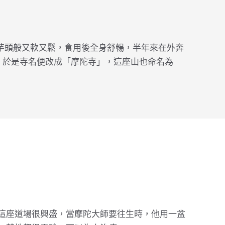
芋頭般又軟又鬆，食用後全身舒暢，半年來在外奔
。」於是寺名便改成「摩陀寺」，這座山也命名為
這座道場很興盛，當摩陀大師要往生時，他用一盆