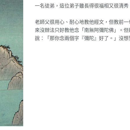
一名徒弟，這位弟子雖長得很福相又很清秀
老師父很用心、耐心地教他經文，但教前一
來沒辦法只好教他念「南無阿彌陀佛」。但
說：「那你念兩個字『彌陀』好了。」沒想