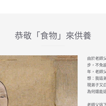
恭敬「食物」來供養
由於老師
步，不免
年，老師
想：我這
現弟子又
為何還能
老師父這