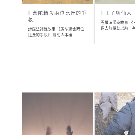
用悲
有正念又信根堅，不怕
外力擾亂心
說故事 《施慈用悲》 很
證
位長者，生意做…
賞
證嚴法師說故事 《有正念又信根
堅，不怕外力擾亂心》 佛…