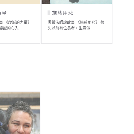
入地獄行大悲的地藏菩
耆陀精舍兩位比丘的爭
薩
執
證嚴法師說故事 《入地獄行大悲
證嚴法師說故事 《耆陀精舍兩位
的地藏菩薩》 佛陀住世時…
比丘的爭執》 世間人事複…