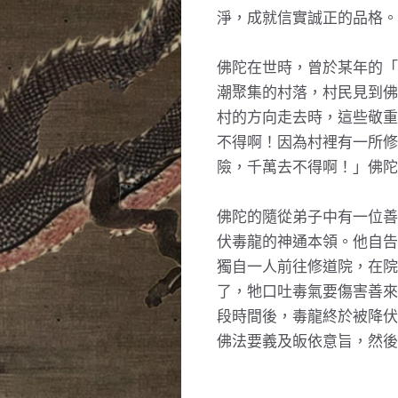
淨，成就信實誠正的品格。
佛陀在世時，曾於某年的「
潮聚集的村落，村民見到佛
村的方向走去時，這些敬重
不得啊！因為村裡有一所修
險，千萬去不得啊！」佛陀
佛陀的隨從弟子中有一位善
伏毒龍的神通本領。他自告
獨自一人前往修道院，在院
了，牠口吐毒氣要傷害善來
段時間後，毒龍終於被降伏
佛法要義及皈依意旨，然後