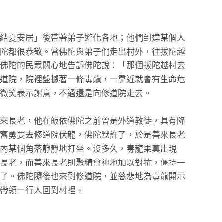
結夏安居」後帶著弟子遊化各地；他們到達某個人
陀都很恭敬。當佛陀與弟子們走出村外，往拔陀越
佛陀的民眾關心地告訴佛陀說：「那個拔陀越村去
道院，院裡盤據著一條毒龍，一靠近就會有生命危
微笑表示謝意，不過還是向修道院走去。
來長老，他在皈依佛陀之前曾是外道教徒，具有降
奮勇要去修道院伏龍，佛陀默許了，於是善來長老
內某個角落靜靜地打坐。沒多久，毒龍果真出現
長老，而善來長老則聚精會神地加以對抗，僵持一
了。佛陀隨後也來到修道院，並慈悲地為毒龍開示
帶領一行人回到村裡。