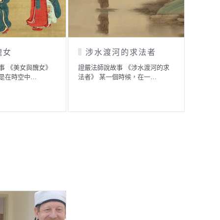
守財奴轉世的「乞兒」
國王與清信士
證嚴法師說故事 《守財奴轉世的
證嚴法師說故事 《國王與清
「乞兒」》 佛陀在世時，…
士》 過去某一小國，國王身