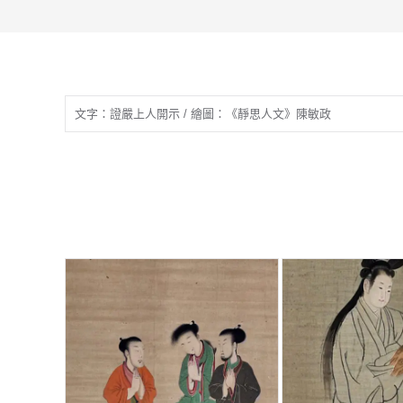
文字：證嚴上人開示 / 繪圖：《靜思人文》陳敏政