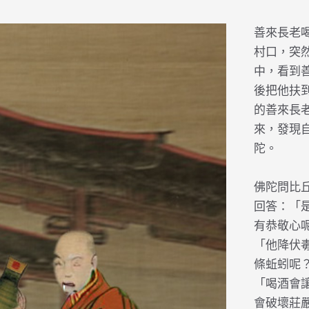
善來長老
村口，突
中，看到
後把他扶
的善來長
來，發現
陀。
佛陀問比
回答：「
有恭敬心
「他降伏
條蚯蚓呢
「喝酒會
會破壞莊