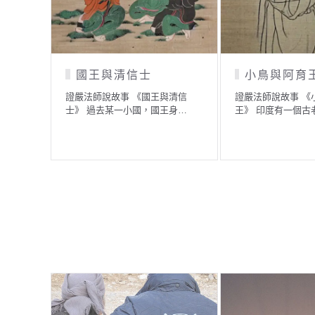
涉水渡河的求法者
人人都有財產「三千
億」
法師說故事 《涉水渡河的求
》 某一個時候，在一…
證嚴法師說故事 《人人都有財產
「三千億」》 佛陀發現了宇宙
人…