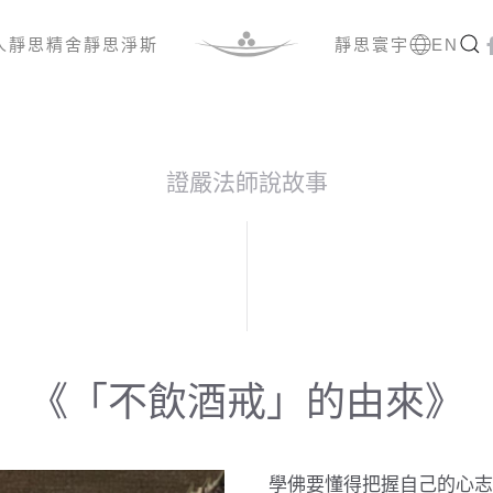
人
靜思精舍
靜思淨斯
靜思寰宇
EN
證嚴法師說故事
《「不飲酒戒」的由來》
學佛要懂得把握自己的心志