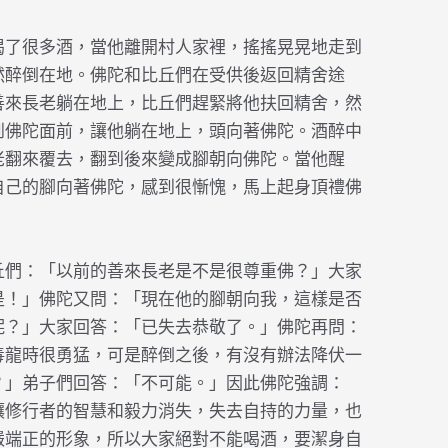
喝了很多酒，當他離開村人家裡，搖搖晃晃地走到
然醉倒在地。佛陀和比丘們在受供後返回精舍途
善來長老躺在地上，比丘們趕緊將他扶回精舍，然
到佛陀面前，讓他躺在地上，頭向著佛陀。酒醉中
老翻來覆去，翻到後來變成腳朝向佛陀。當他醒
自己的腳向著佛陀，感到很慚愧，馬上起身頂禮佛
丘們：「以前的善來長老是不是很尊重佛？」大家
是！」佛陀又問：「現在他的腳朝向我，這樣是否
呢？」大家回答：「已失去恭敬了。」佛陀再問：
毒龍時很勇猛，可是醉倒之後，有沒有辦法降伏一
？」弟子們回答：「不可能。」因此佛陀強調：
讓修行者的智慧和毅力消失，失去自持的力量，也
嚴端正的形象，所以大家絕對不能喝酒，要潔身自