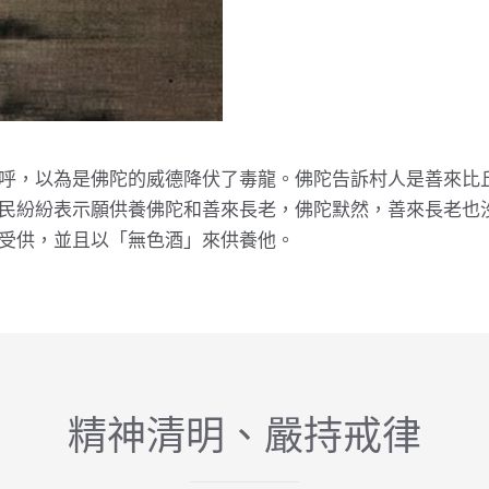
呼，以為是佛陀的威德降伏了毒龍。佛陀告訴村人是善來比
民紛紛表示願供養佛陀和善來長老，佛陀默然，善來長老也
受供，並且以「無色酒」來供養他。
精神清明、嚴持戒律